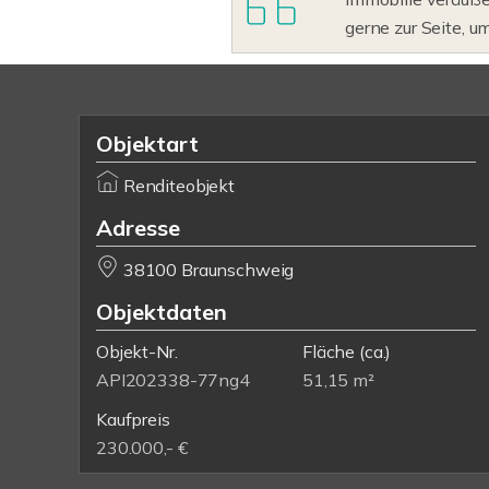
gerne zur Seite, u
Objektart
Renditeobjekt
Adresse
38100 Braunschweig
Objektdaten
Objekt-Nr.
Fläche
(ca.)
API202338-77ng4
51,15 m²
Kaufpreis
230.000,- €