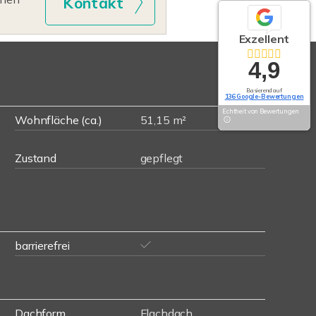
Kontakt
Exzellent
4,9
Basierend auf
136 Google-Bewertungen
Echtheit von Bewertungen
Wohnfläche (ca.)
51,15 m²
Zustand
gepflegt
barrierefrei
Dachform
Flachdach