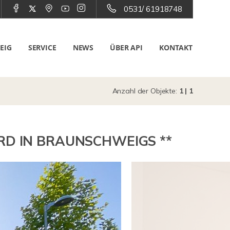
0531/ 61918748
EIG
SERVICE
NEWS
ÜBER API
KONTAKT
Anzahl der Objekte:
1 | 1
RD IN BRAUNSCHWEIGS **