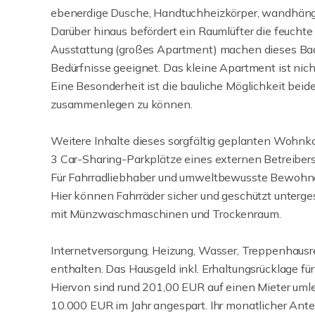
ebenerdige Dusche, Handtuchheizkörper, wandhäng
Darüber hinaus befördert ein Raumlüfter die feucht
Ausstattung (großes Apartment) machen dieses Bad
Bedürfnisse geeignet. Das kleine Apartment ist nic
Eine Besonderheit ist die bauliche Möglichkeit be
zusammenlegen zu können.
Weitere Inhalte dieses sorgfältig geplanten Wohnk
3 Car-Sharing-Parkplätze eines externen Betreibers,
Für Fahrradliebhaber und umweltbewusste Bewohner
Hier können Fahrräder sicher und geschützt unterg
mit Münzwaschmaschinen und Trockenraum.
Internetversorgung, Heizung, Wasser, Treppenhausr
enthalten. Das Hausgeld inkl. Erhaltungsrücklage f
Hiervon sind rund 201,00 EUR auf einen Mieter umle
10.000 EUR im Jahr angespart. Ihr monatlicher Ante