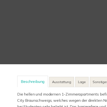
Beschreibung
Ausstattung
Lage
Sonstige
Die hellen und modernen 1-Zimmerapartments befin
City Braunschweigs, welches wegen der direkten N
bei Studenten sehr beliebt ist. Das barrierefreie u