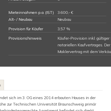
Mieteinnahmen p.a. (IST)
3.600,- €
Alt- / Neubau
Neubau
Provision für Käufer
3,57 %
Provisionshinweis
Käufer-Provision inkl. gültige
notariellen Kaufvertrages. De
Maklervertrag mit dem Verkäu
s
det sich im 3. OG eines 2014 erbauten Hauses in der
ähe zur Technischen Universität Braunschweig primär
nd behindertengerechte Apartment befindet sich direkt