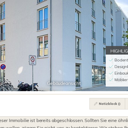
HIGHLI
Bodent
Design
Einbau
Möblier
Gebäudeansicht
Notizblock (
)
eser Immobilie ist bereits abgeschlossen. Sollten Sie eine ähnl
n wollen, zögern Sie nicht, uns zu kontaktieren. Wir stehen I