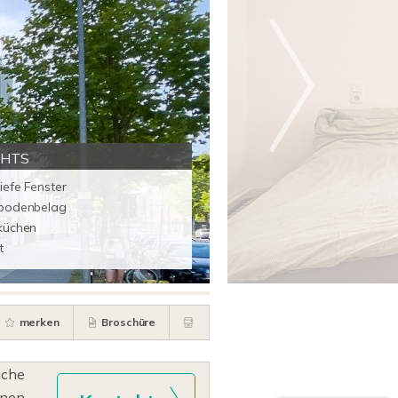
GHTS
iefe Fenster
bodenbelag
küchen
t
merken
Broschüre
iche
hnen