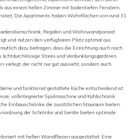
s aus einem hellen Zimmer mit bodentiefen Fenstern,
nster). Die Apartments haben Wohnflächen von rund 31
h, Garderobenschrank, Regalen und Wohnwandpaneel
igt und nutzen den verfügbaren Platz optimal aus.
mutlich dazu beitragen, dass die Einrichtung auch nach
s lichtdurchlässige Stores und Verdunklungsgardinen.
verlegt, der nicht nur gut aussieht, sondern auch
derne und funktional gestaltete Küche entscheidend ist.
esse, vollintegrierter Spülmaschine und Kühlschrank
sche Einbauschränke die zusätzlichen Stauraum bieten.
Anordnung der Schränke und Geräte bieten optimale
iniert mit hellen Wandfliesen ausgestattet. Eine