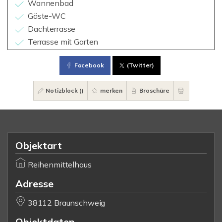
Wannenbad
Gäste-WC
Dachterrasse
Terrasse mit Garten
Facebook
(Twitter)
Notizblock (
)
merken
Broschüre
Objektart
Reihenmittelhaus
Adresse
38112 Braunschweig
Objektdaten