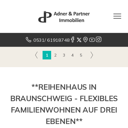
0531/ 61918748
1
2
3
4
5
**REIHENHAUS IN
BRAUNSCHWEIG - FLEXIBLES
FAMILIENWOHNEN AUF DREI
EBENEN**