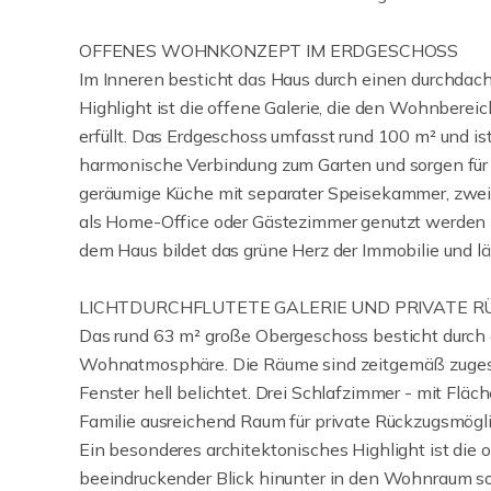
OFFENES WOHNKONZEPT IM ERDGESCHOSS
Im Inneren besticht das Haus durch einen durchdacht
Highlight ist die offene Galerie, die den Wohnbere
erfüllt. Das Erdgeschoss umfasst rund 100 m² und ist
harmonische Verbindung zum Garten und sorgen für vi
geräumige Küche mit separater Speisekammer, zwei 
als Home-Office oder Gästezimmer genutzt werden k
dem Haus bildet das grüne Herz der Immobilie und lä
LICHTDURCHFLUTETE GALERIE UND PRIVATE 
Das rund 63 m² große Obergeschoss besticht durch
Wohnatmosphäre. Die Räume sind zeitgemäß zugesc
Fenster hell belichtet. Drei Schlafzimmer - mit Flä
Familie ausreichend Raum für private Rückzugsmögl
Ein besonderes architektonisches Highlight ist die of
beeindruckender Blick hinunter in den Wohnraum so