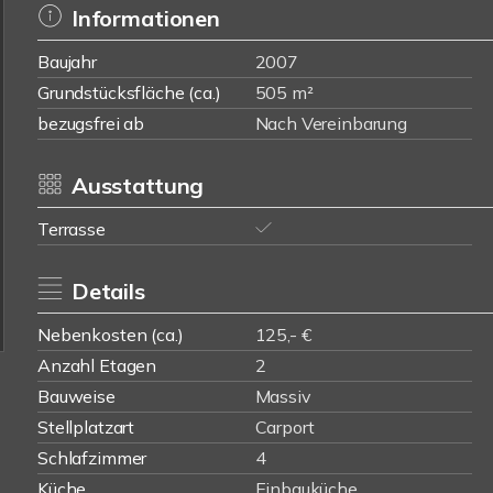
Informationen
Baujahr
2007
Grundstücksfläche (ca.)
505 m²
bezugsfrei ab
Nach Vereinbarung
Ausstattung
Terrasse
Details
Nebenkosten (ca.)
125,- €
Anzahl Etagen
2
Bauweise
Massiv
Stellplatzart
Carport
Schlafzimmer
4
Küche
Einbauküche