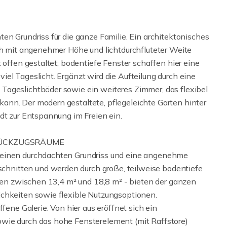
en Grundriss für die ganze Familie. Ein architektonisches
ich mit angenehmer Höhe und lichtdurchfluteter Weite
 offen gestaltet; bodentiefe Fenster schaffen hier eine
el Tageslicht. Ergänzt wird die Aufteilung durch eine
Tageslichtbäder sowie ein weiteres Zimmer, das flexibel
ann. Der modern gestaltete, pflegeleichte Garten hinter
dt zur Entspannung im Freien ein.
RÜCKZUGSRÄUME
 einen durchdachten Grundriss und eine angenehme
hnitten und werden durch große, teilweise bodentiefe
chen zwischen 13,4 m² und 18,8 m² - bieten der ganzen
ichkeiten sowie flexible Nutzungsoptionen.
fene Galerie: Von hier aus eröffnet sich ein
wie durch das hohe Fensterelement (mit Raffstore)