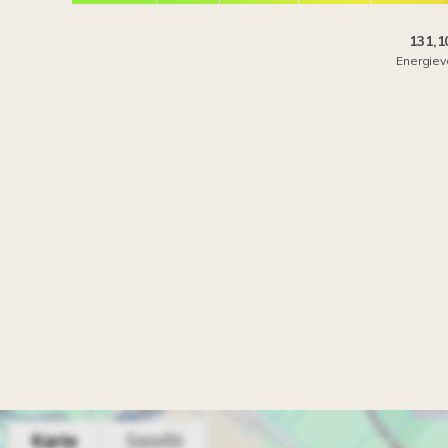
131,1
Energiev