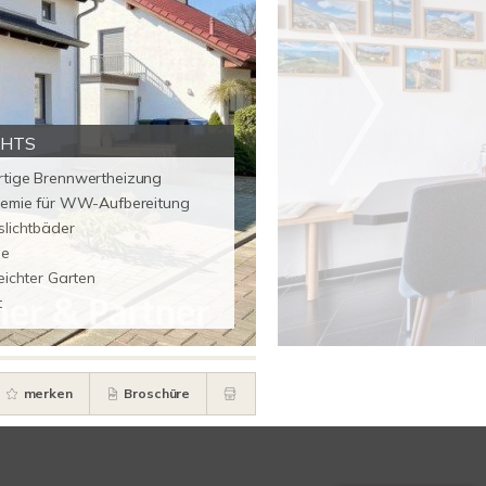
GHTS
tige Brennwertheizung
hemie für WW-Aufbereitung
slichtbäder
se
eichter Garten
t
merken
Broschüre