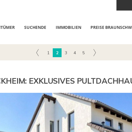
NTÜMER
SUCHENDE
IMMOBILIEN
PREISE BRAUNSCHW
1
2
3
4
5
KHEIM: EXKLUSIVES PULTDACHHAU