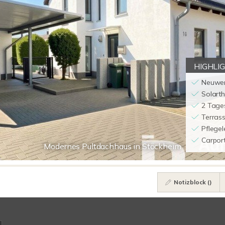
HIGHLI
Neuwer
Solart
2 Tage
Terras
Pflegel
Carpor
Modernes Pultdachhaus in Stöckheim
Notizblock (
)