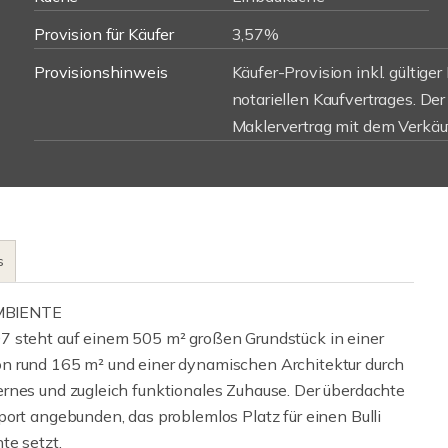
Provision für Käufer
3,57%
Provisionshinweis
Käufer-Provision inkl. gültige
notariellen Kaufvertrages. De
Maklervertrag mit dem Verkäu
s
MBIENTE
7 steht auf einem 505 m² großen Grundstück in einer
n rund 165 m² und einer dynamischen Architektur durch
rnes und zugleich funktionales Zuhause. Der überdachte
ort angebunden, das problemlos Platz für einen Bulli
te setzt.