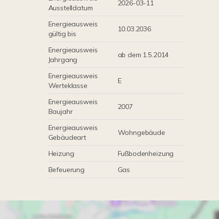
2026-03-11
Ausstelldatum
Energieausweis
10.03.2036
gültig bis
Energieausweis
ab dem 1.5.2014
Jahrgang
Energieausweis
E
Werteklasse
Energieausweis
2007
Baujahr
Energieausweis
Wohngebäude
Gebäudeart
Heizung
Fußbodenheizung
Befeuerung
Gas