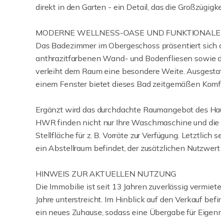
direkt in den Garten - ein Detail, das die Großzügigk
MODERNE WELLNESS-OASE UND FUNKTIONALE
Das Badezimmer im Obergeschoss präsentiert sich 
anthrazitfarbenen Wand- und Bodenfliesen sowie d
verleiht dem Raum eine besondere Weite. Ausgesta
einem Fenster bietet dieses Bad zeitgemäßen Komf
Ergänzt wird das durchdachte Raumangebot des Hau
HWR finden nicht nur Ihre Waschmaschine und die H
Stellfläche für z. B. Vorräte zur Verfügung. Letztlic
ein Abstellraum befindet, der zusätzlichen Nutzwert 
HINWEIS ZUR AKTUELLEN NUTZUNG
Die Immobilie ist seit 13 Jahren zuverlässig vermie
Jahre unterstreicht. Im Hinblick auf den Verkauf befi
ein neues Zuhause, sodass eine Übergabe für Eigenn