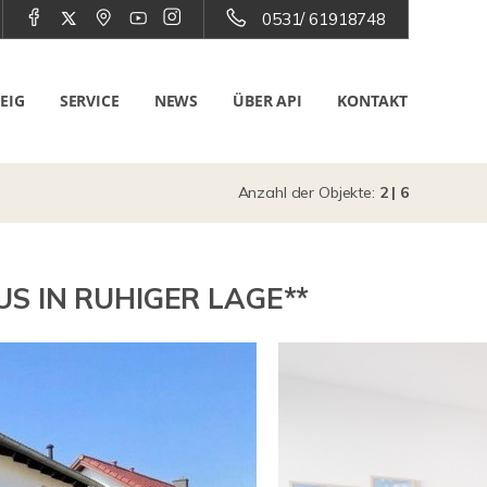
0531/ 61918748
EIG
SERVICE
NEWS
ÜBER API
KONTAKT
Anzahl der Objekte:
2 | 6
S IN RUHIGER LAGE**