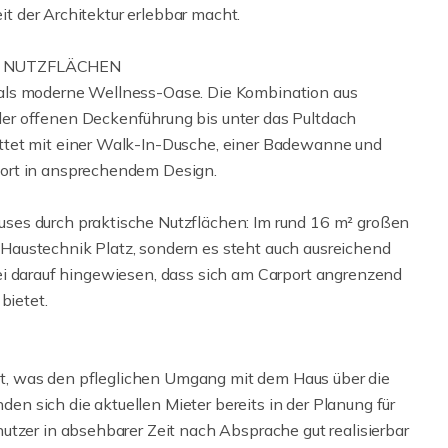
eit der Architektur erlebbar macht.
 NUTZFLÄCHEN
als moderne Wellness-Oase. Die Kombination aus
er offenen Deckenführung bis unter das Pultdach
ttet mit einer Walk-In-Dusche, einer Badewanne und
ort in ansprechendem Design.
ses durch praktische Nutzflächen: Im rund 16 m² großen
austechnik Platz, sondern es steht auch ausreichend
h sei darauf hingewiesen, dass sich am Carport angrenzend
bietet.
tet, was den pfleglichen Umgang mit dem Haus über die
nden sich die aktuellen Mieter bereits in der Planung für
utzer in absehbarer Zeit nach Absprache gut realisierbar