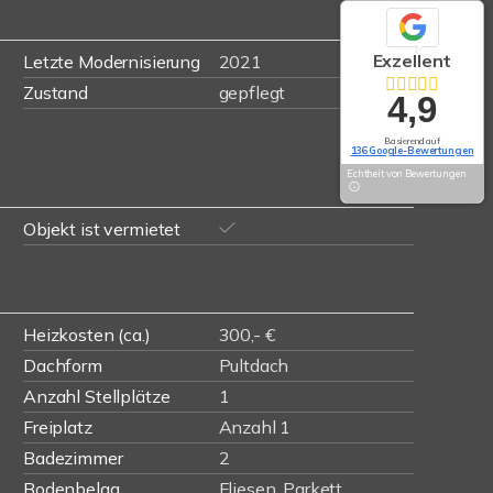
Exzellent
Letzte Modernisierung
2021
Zustand
gepflegt
4,9
Basierend auf
136 Google-Bewertungen
Echtheit von Bewertungen
Objekt ist vermietet
Heizkosten (ca.)
300,- €
Dachform
Pultdach
Anzahl Stellplätze
1
Freiplatz
Anzahl 1
Badezimmer
2
Bodenbelag
Fliesen, Parkett