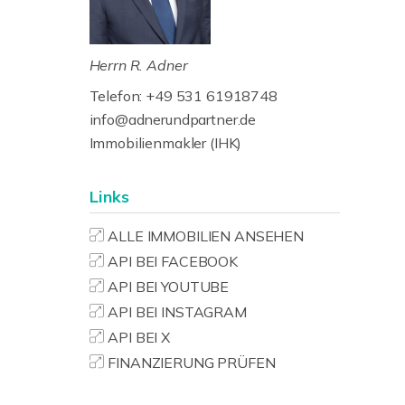
Herrn R. Adner
Telefon: +49 531 61918748
info@adnerundpartner.de
Immobilienmakler (IHK)
Links
ALLE IMMOBILIEN ANSEHEN
API BEI FACEBOOK
API BEI YOUTUBE
API BEI INSTAGRAM
API BEI X
FINANZIERUNG PRÜFEN