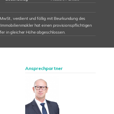
r MwSt., verdient und fällig mit Beurkundung des
r Immobilienmakler hat einen provisionspflichtigen
fer in gleicher Höhe abgeschlossen.
Ansprechpartner