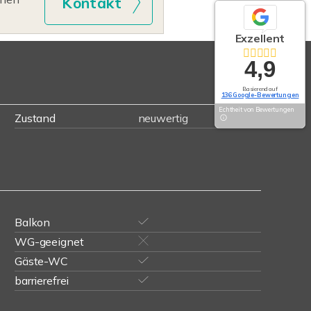
Kontakt
Exzellent
4,9
Basierend auf
136 Google-Bewertungen
Echtheit von Bewertungen
Zustand
neuwertig
Balkon
WG-geeignet
Gäste-WC
barrierefrei