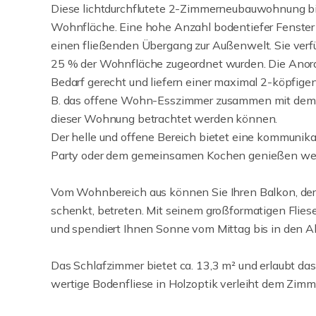
Diese lichtdurchflutete 2-Zimmerneubauwohnung b
Wohnfläche. Eine hohe Anzahl bodentiefer Fenster 
einen fließenden Übergang zur Außenwelt. Sie verf
25 % der Wohnfläche zugeordnet wurden. Die Anor
Bedarf gerecht und liefern einer maximal 2-köpfigen
B. das offene Wohn-Esszimmer zusammen mit dem K
dieser Wohnung betrachtet werden können.
Der helle und offene Bereich bietet eine kommunika
Party oder dem gemeinsamen Kochen genießen we
Vom Wohnbereich aus können Sie Ihren Balkon, der
schenkt, betreten. Mit seinem großformatigen Flies
und spendiert Ihnen Sonne vom Mittag bis in den A
Das Schlafzimmer bietet ca. 13,3 m² und erlaubt das 
wertige Bodenfliese in Holzoptik verleiht dem Zim