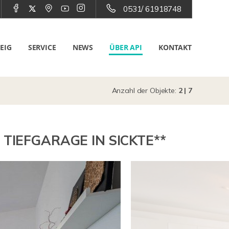
0531/ 61918748
EIG
SERVICE
NEWS
ÜBER API
KONTAKT
Anzahl der Objekte:
2 | 7
IEFGARAGE IN SICKTE**