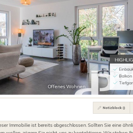
HIGHLI
Einbau
Balkon
Tiefga
Offenes Wohnen
Notizblock (
)
eser Immobilie ist bereits abgeschlossen. Sollten Sie eine ähnl
n wollen, zögern Sie nicht, uns zu kontaktieren. Wir stehen I