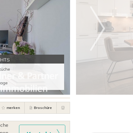
GHTS
küche
rage
merken
Broschüre
iche
hnen