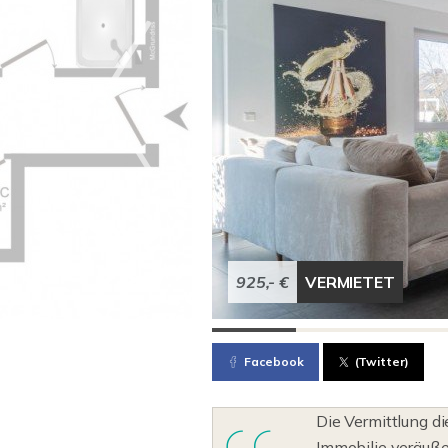
925,- €
VERMIETET
Facebook
(Twitter)
Die Vermittlung di
Immobilie veräußer