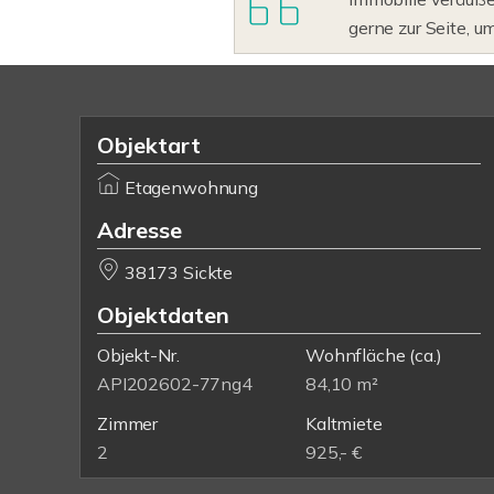
gerne zur Seite, u
Objektart
Etagenwohnung
Adresse
38173 Sickte
Objektdaten
Objekt-Nr.
Wohnfläche
(ca.)
API202602-77ng4
84,10 m²
Zimmer
Kaltmiete
2
925,- €