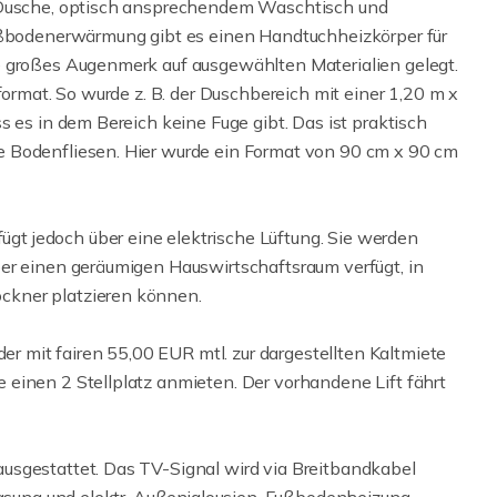
n Dusche, optisch ansprechendem Waschtisch und
Fußbodenerwärmung gibt es einen Handtuchheizkörper für
e großes Augenmerk auf ausgewählten Materialien gelegt.
format. So wurde z. B. der Duschbereich mit einer 1,20 m x
s es in dem Bereich keine Fuge gibt. Das ist praktisch
 Bodenfliesen. Hier wurde ein Format von 90 cm x 90 cm
t jedoch über eine elektrische Lüftung. Sie werden
er einen geräumigen Hauswirtschaftsraum verfügt, in
ckner platzieren können.
der mit fairen 55,00 EUR mtl. zur dargestellten Kaltmiete
einen 2 Stellplatz anmieten. Der vorhandene Lift fährt
usgestattet. Das TV-Signal wird via Breitbandkabel