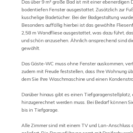
Das über 9 m² große Bad ist mit einer ebenerdige
bodentiefen Fenster ausgestattet. Zusätzlich zur 
kuschelige Badetücher. Bei der Badgestaltung wurd
Besonders auffällig hierbei ist das gewählte Fliesen
2,58 m Wandfliese ausgestattet, was dazu führt, das
und schön anzusehen. Ähnlich ansprechend sind die
gewählt.
Das Gäste-WC muss ohne Fenster auskommen, verfüg
zudem mit Freude feststellen, dass Ihre Wohnung üb
dem Sie Ihre Waschmaschine und einen Kondenstro
Darüber hinaus gibt es einen Tiefgaragenstellplatz, 
hinzugerechnet werden muss. Bei Bedarf können Sie 
bis in Tiefgarage.
Alle Zimmer sind mit einem TV und Lan-Anschluss a