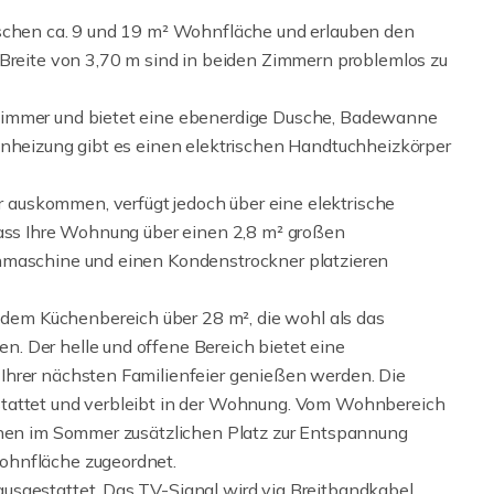
ischen ca. 9 und 19 m² Wohnfläche und erlauben den
 Breite von 3,70 m sind in beiden Zimmern problemlos zu
zimmer und bietet eine ebenerdige Dusche, Badewanne
enheizung gibt es einen elektrischen Handtuchheizkörper
auskommen, verfügt jedoch über eine elektrische
dass Ihre Wohnung über einen 2,8 m² großen
hmaschine und einen Kondenstrockner platzieren
em Küchenbereich über 28 m², die wohl als das
. Der helle und offene Bereich bietet eine
Ihrer nächsten Familienfeier genießen werden. Die
stattet und verbleibt in der Wohnung. Vom Wohnbereich
Ihnen im Sommer zusätzlichen Platz zur Entspannung
ohnfläche zugeordnet.
usgestattet. Das TV-Signal wird via Breitbandkabel