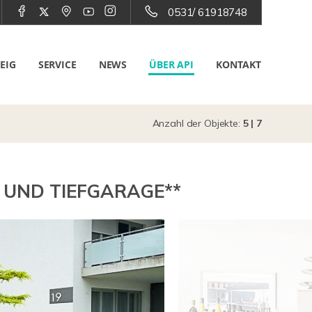
0531/ 61918748
EIG
SERVICE
NEWS
ÜBER API
KONTAKT
Anzahl der Objekte:
5 | 7
 UND TIEFGARAGE**