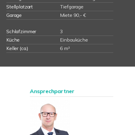
Stellplatzart
Tiefgarage
Garage
Miete 90,- €
Schlafzimmer
3
Küche
Einbauküche
Keller (ca.)
6 m²
Ansprechpartner