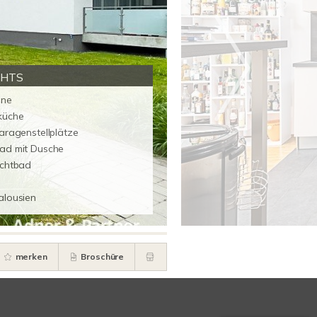
GHTS
one
küche
aragenstellplätze
ad mit Dusche
ichtbad
alousien
merken
Broschüre