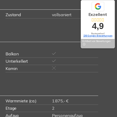
Exzellent
Zustand
vollsaniert
4,9
Basierend auf
136 Google-Bewertungen
Echtheit von Bewertungen
Balkon
Unterkellert
Kamin
Warmmiete (ca.)
1.875,- €
Etage
2
Aufzug
Personenaufzug