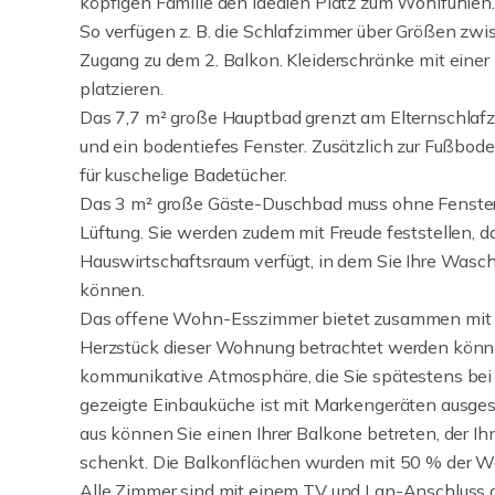
köpfigen Familie den idealen Platz zum Wohlfühlen.
So verfügen z. B. die Schlafzimmer über Größen zw
Zugang zu dem 2. Balkon. Kleiderschränke mit einer
platzieren.
Das 7,7 m² große Hauptbad grenzt am Elternschlaf
und ein bodentiefes Fenster. Zusätzlich zur Fußbod
für kuschelige Badetücher.
Das 3 m² große Gäste-Duschbad muss ohne Fenster 
Lüftung. Sie werden zudem mit Freude feststellen, 
Hauswirtschaftsraum verfügt, in dem Sie Ihre Wasc
können.
Das offene Wohn-Esszimmer bietet zusammen mit d
Herzstück dieser Wohnung betrachtet werden können
kommunikative Atmosphäre, die Sie spätestens bei 
gezeigte Einbauküche ist mit Markengeräten ausge
aus können Sie einen Ihrer Balkone betreten, der 
schenkt. Die Balkonflächen wurden mit 50 % der W
Alle Zimmer sind mit einem TV und Lan-Anschluss a