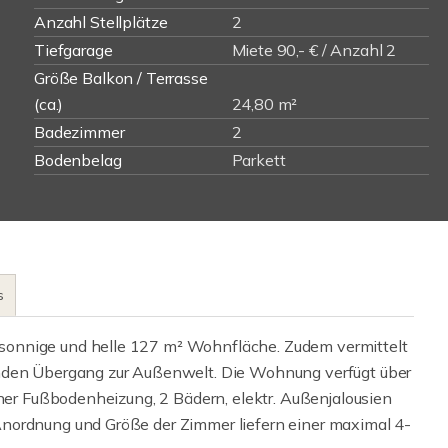
Anzahl Stellplätze
2
Tiefgarage
Miete 90,- € / Anzahl 2
Größe Balkon / Terrasse
(ca.)
24,80 m²
Badezimmer
2
Bodenbelag
Parkett
s
sonnige und helle 127 m² Wohnfläche. Zudem vermittelt
enden Übergang zur Außenwelt. Die Wohnung verfügt über
iner Fußbodenheizung, 2 Bädern, elektr. Außenjalousien
nordnung und Größe der Zimmer liefern einer maximal 4-