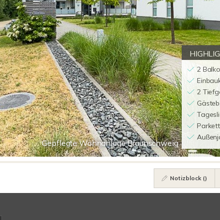
HIGHLI
2 Balk
Einbau
2 Tiefg
Gästeb
Tagesl
Parkett
Außenj
Gepflegte Wohnanlage Braunschweig
Notizblock (
)