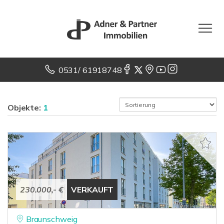
0531/ 61918748
Objekte:
1
230.000,- €
VERKAUFT
Braunschweig