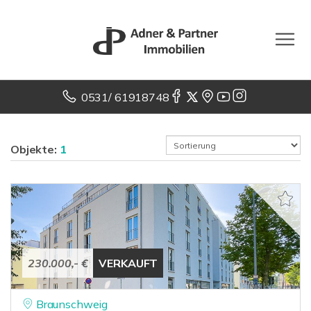
0531/ 61918748
Objekte:
1
230.000,- €
VERKAUFT
Braunschweig