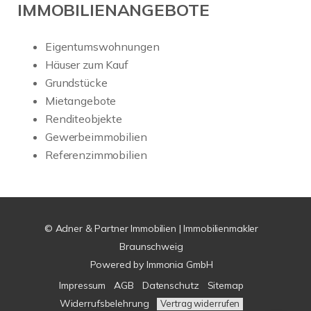
IMMOBILIENANGEBOTE
Eigentumswohnungen
Häuser zum Kauf
Grundstücke
Mietangebote
Renditeobjekte
Gewerbeimmobilien
Referenzimmobilien
© Adner & Partner Immobilien | Immobilienmakler
Braunschweig
Powered by
Immonia GmbH
Impressum
AGB
Datenschutz
Sitemap
Widerrufsbelehrung
Vertrag widerrufen