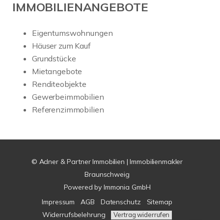
IMMOBILIENANGEBOTE
Eigentumswohnungen
Häuser zum Kauf
Grundstücke
Mietangebote
Renditeobjekte
Gewerbeimmobilien
Referenzimmobilien
© Adner & Partner Immobilien | Immobilienmakler
Braunschweig
Powered by
Immonia GmbH
Impressum
AGB
Datenschutz
Sitemap
Widerrufsbelehrung
Vertrag widerrufen