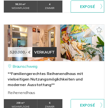
98,30 m²
4
WOHNFLÄCHE
ZIMMER
520.000,- €
VERKAUFT
Braunschweig
**Familiengerechtes Reihenendhaus mit
vielseitigen Nutzungsmöglichkeiten und
moderner Ausstattung**
Reihenendhaus
200 m²
6
WOHNFLÄCHE
ZIMMER