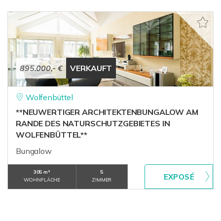
895.000,- €
VERKAUFT
Wolfenbüttel
**NEUWERTIGER ARCHITEKTENBUNGALOW AM
RANDE DES NATURSCHUTZGEBIETES IN
WOLFENBÜTTEL**
Bungalow
305 m²
5
WOHNFLÄCHE
ZIMMER