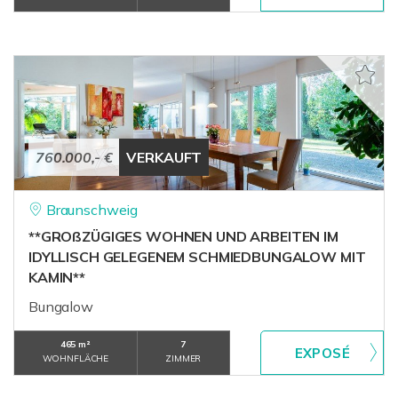
760.000,- €
VERKAUFT
Braunschweig
**GROßZÜGIGES WOHNEN UND ARBEITEN IM
IDYLLISCH GELEGENEM SCHMIEDBUNGALOW MIT
KAMIN**
Bungalow
465 m²
7
WOHNFLÄCHE
ZIMMER