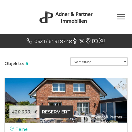
0531/ 61918748
Objekte:
6
420.000,- €
RESERVIERT
Peine