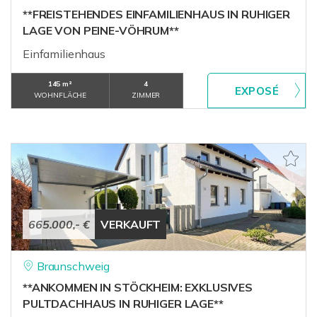
**FREISTEHENDES EINFAMILIENHAUS IN RUHIGER
LAGE VON PEINE-VÖHRUM**
Einfamilienhaus
145 m²
4
WOHNFLÄCHE
ZIMMER
665.000,- €
VERKAUFT
Braunschweig
**ANKOMMEN IN STÖCKHEIM: EXKLUSIVES
PULTDACHHAUS IN RUHIGER LAGE**