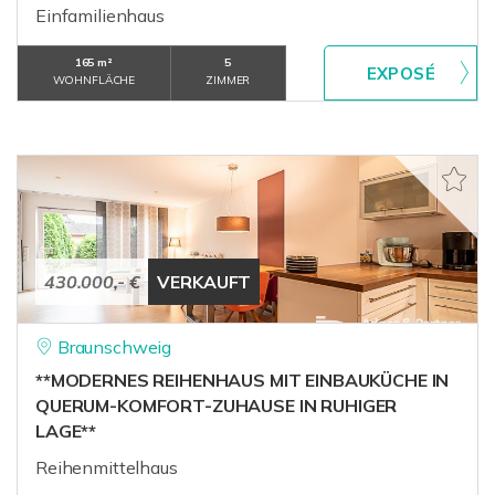
Einfamilienhaus
165 m²
5
WOHNFLÄCHE
ZIMMER
430.000,- €
VERKAUFT
Braunschweig
**MODERNES REIHENHAUS MIT EINBAUKÜCHE IN
QUERUM-KOMFORT-ZUHAUSE IN RUHIGER
LAGE**
Reihenmittelhaus