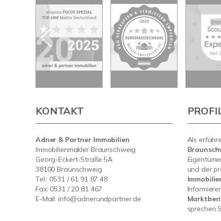
KONTAKT
PROFI
Adner & Partner Immobilien
Als erfahr
Immobilienmakler Braunschweig
Braunsch
Georg-Eckert-Straße 5A
Eigentümer
38100 Braunschweig
und der pr
Tel.: 0531 / 61 91 87 48
Immobili
Fax: 0531 / 20 81 467
Informiere
E-Mail:
info@adnerundpartner.de
Marktberi
sprechen S