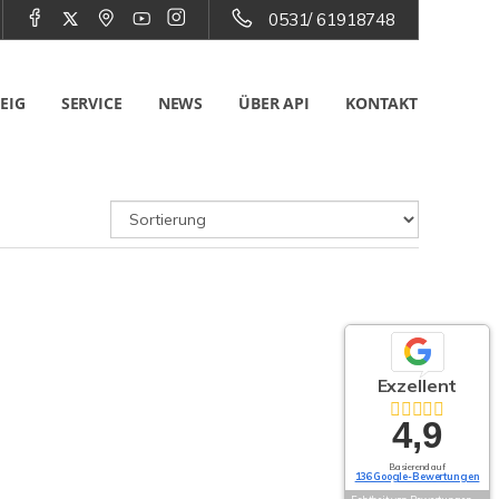
0531/ 61918748
EIG
SERVICE
NEWS
ÜBER API
KONTAKT
Exzellent
4,9
Basierend auf
136 Google-Bewertungen