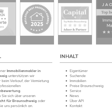
L
INHALT
ener
Immobilienmakler in
Eigentümer
weig
unterstützen wir
Suchende
 beim Verkauf, der Vermietung
Immobilien
ofessionellen
Preise Braunschweig
enbewertung
.
Service
n Sie sich über unseren
News
cht für Braunschweig
oder
Über API
ie uns persönlich an.
Kontakt