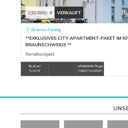
230.000,- €
VERKAUFT
Braunschweig
**EXKLUSIVES CITY-APARTMENT-PAKET IM K
BRAUNSCHWEIGS **
Renditeobjekt
51,15 m²
API202338-77ng4
FLÄCHE
OBJEKTNUMMER
UNSE