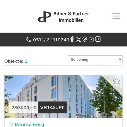
0531/ 61918748
Objekte:
1
230.000,- €
VERKAUFT
Braunschweig