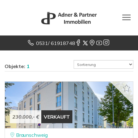
0531/ 61918748
Objekte:
1
230.000,- €
VERKAUFT
Braunschweig