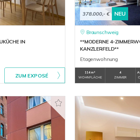
NEU
378.000,- €
Braunschweig
UKÜCHE IN
**MODERNE 4-ZIMMERW
KANZLERFELD**
Etagenwohnung
114 m²
4
A
ZUM EXPOSÉ
WOHNFLÄCHE
ZIMMER
O