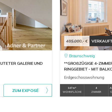
485.000,- €
VERKAUF
Braunschweig
LUTETER GALERIE UND
**GROßZÜGIGE 4-ZIMM
RINGGEBIET - MIT BALK
Erdgeschosswohnung
147 m²
4
A
ZUM EXPOSÉ
WOHNFLÄCHE
ZIMMER
O