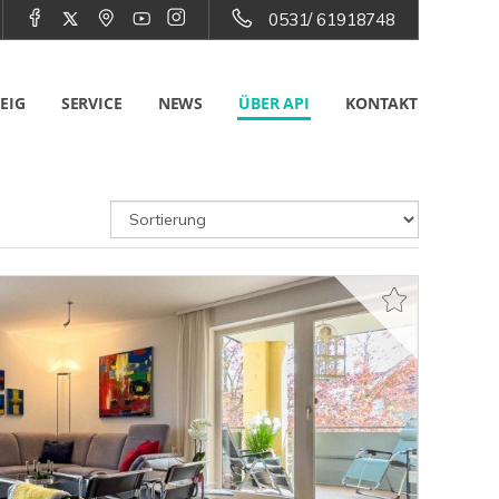
0531/ 61918748
EIG
SERVICE
NEWS
ÜBER API
KONTAKT