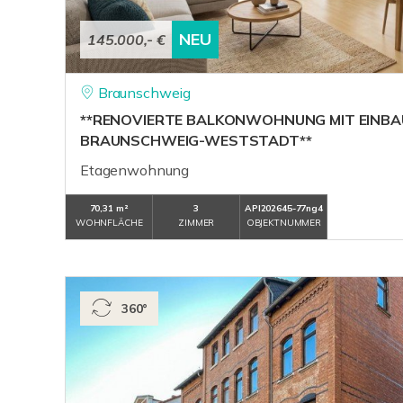
NEU
145.000,- €
Braunschweig
**RENOVIERTE BALKONWOHNUNG MIT EINBA
BRAUNSCHWEIG-WESTSTADT**
Etagenwohnung
70,31 m²
3
API202645-77ng4
WOHNFLÄCHE
ZIMMER
OBJEKTNUMMER
360°