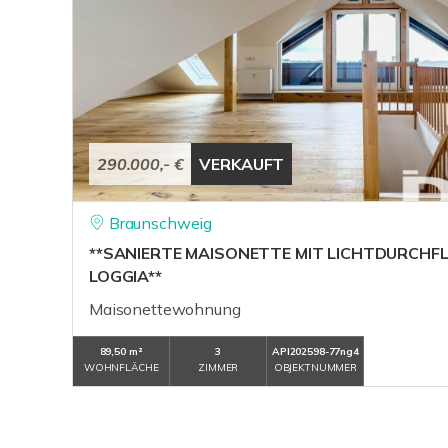
290.000,- €
VERKAUFT
Braunschweig
**SANIERTE MAISONETTE MIT LICHTDURCHF
LOGGIA**
Maisonettewohnung
89,50 m²
3
API202598-77ng4
WOHNFLÄCHE
ZIMMER
OBJEKTNUMMER