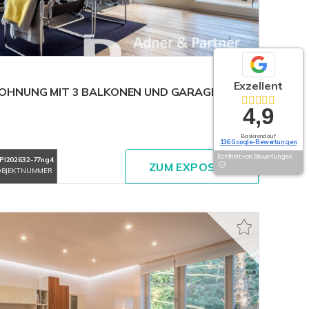
Exzellent
OHNUNG MIT 3 BALKONEN UND GARAGE IM
4,9
Basierend auf
136 Google-Bewertungen
Echtheit von Bewertungen
PI202632-77ng4
ZUM EXPOSÉ
BJEKTNUMMER