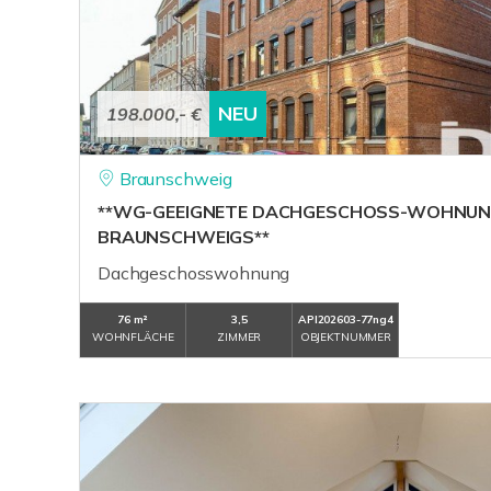
NEU
198.000,- €
Braunschweig
**WG-GEEIGNETE DACHGESCHOSS-WOHNUNG
BRAUNSCHWEIGS**
Dachgeschosswohnung
76 m²
3,5
API202603-77ng4
WOHNFLÄCHE
ZIMMER
OBJEKTNUMMER