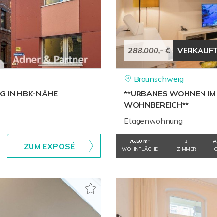
288.000,- €
VERKAUF
Braunschweig
 IN HBK-NÄHE
**URBANES WOHNEN IM
WOHNBEREICH**
Etagenwohnung
76,50 m²
3
A
ZUM EXPOSÉ
WOHNFLÄCHE
ZIMMER
O