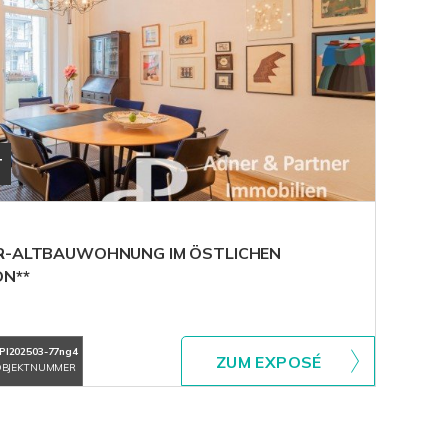
T
ER-ALTBAUWOHNUNG IM ÖSTLICHEN
ON**
PI202503-77ng4
ZUM EXPOSÉ
BJEKTNUMMER