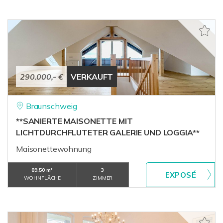
290.000,- €
VERKAUFT
Braunschweig
**SANIERTE MAISONETTE MIT
LICHTDURCHFLUTETER GALERIE UND LOGGIA**
Maisonettewohnung
89,50 m²
3
WOHNFLÄCHE
ZIMMER