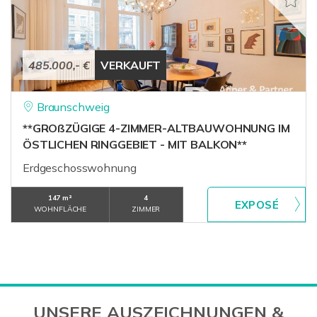
485.000,- €
VERKAUFT
Braunschweig
**GROßZÜGIGE 4-ZIMMER-ALTBAUWOHNUNG IM
ÖSTLICHEN RINGGEBIET - MIT BALKON**
Erdgeschosswohnung
147 m²
4
WOHNFLÄCHE
ZIMMER
UNSERE AUSZEICHNUNGEN &