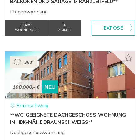
BALKONEN UND GARAGE IM KANZLERFELD**
Etagenwohnung
114 m²
4
WOHNFLÄCHE
ZIMMER
360°
NEU
198.000,- €
Braunschweig
**WG-GEEIGNETE DACHGESCHOSS-WOHNUNG
IN HBK-NÄHE BRAUNSCHWEIGS**
Dachgeschosswohnung