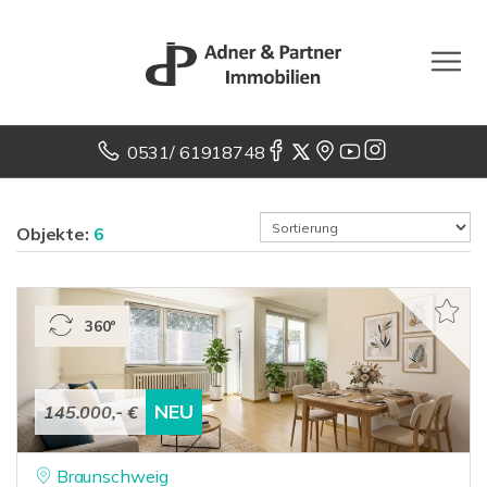
0531/ 61918748
Objekte:
6
360°
NEU
145.000,- €
Braunschweig