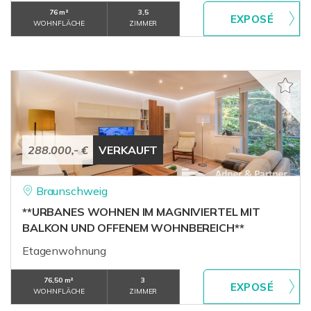
76 m²
3,5
WOHNFLÄCHE
ZIMMER
288.000,- €
VERKAUFT
Braunschweig
**URBANES WOHNEN IM MAGNIVIERTEL MIT
BALKON UND OFFENEM WOHNBEREICH**
Etagenwohnung
76,50 m²
3
WOHNFLÄCHE
ZIMMER