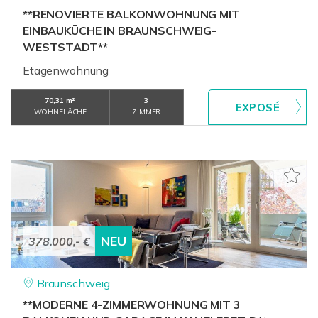
**RENOVIERTE BALKONWOHNUNG MIT
EINBAUKÜCHE IN BRAUNSCHWEIG-
WESTSTADT**
Etagenwohnung
70,31 m²
3
WOHNFLÄCHE
ZIMMER
NEU
378.000,- €
Braunschweig
**MODERNE 4-ZIMMERWOHNUNG MIT 3