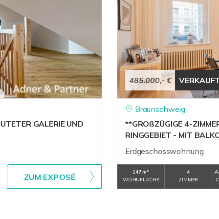
485.000,- €
VERKAUF
Braunschweig
LUTETER GALERIE UND
**GROßZÜGIGE 4-ZIMM
RINGGEBIET - MIT BALK
Erdgeschosswohnung
147 m²
4
A
ZUM EXPOSÉ
WOHNFLÄCHE
ZIMMER
O