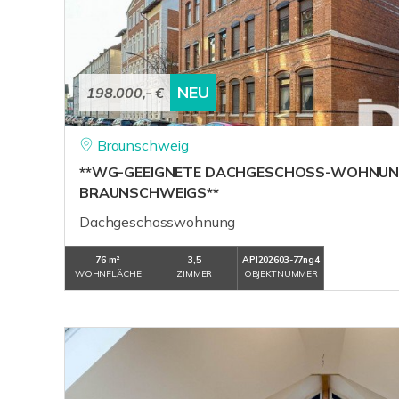
NEU
198.000,- €
Braunschweig
**WG-GEEIGNETE DACHGESCHOSS-WOHNUNG
BRAUNSCHWEIGS**
Dachgeschosswohnung
76 m²
3,5
API202603-77ng4
WOHNFLÄCHE
ZIMMER
OBJEKTNUMMER