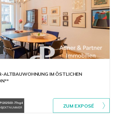
T
ER-ALTBAUWOHNUNG IM ÖSTLICHEN
ON**
PI202503-77ng4
ZUM EXPOSÉ
BJEKTNUMMER