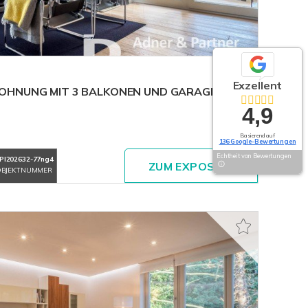
Exzellent
OHNUNG MIT 3 BALKONEN UND GARAGE IM
4,9
Basierend auf
136 Google-Bewertungen
Echtheit von Bewertungen
PI202632-77ng4
ZUM EXPOSÉ
BJEKTNUMMER