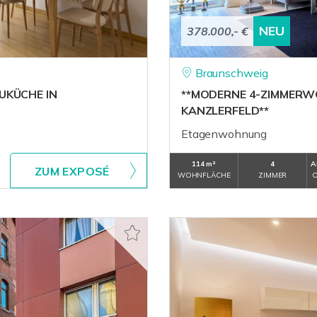
NEU
378.000,- €
Braunschweig
UKÜCHE IN
**MODERNE 4-ZIMMERW
KANZLERFELD**
Etagenwohnung
114 m²
4
A
ZUM EXPOSÉ
WOHNFLÄCHE
ZIMMER
O