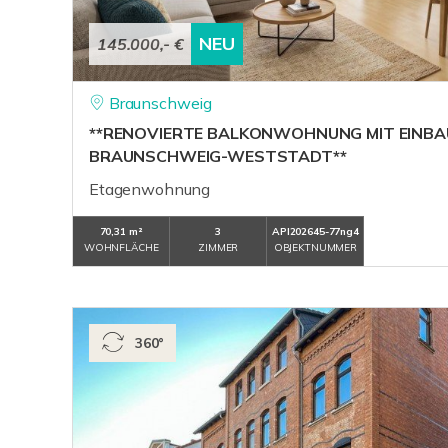
NEU
145.000,- €
Braunschweig
**RENOVIERTE BALKONWOHNUNG MIT EINBA
BRAUNSCHWEIG-WESTSTADT**
Etagenwohnung
70,31 m²
3
API202645-77ng4
WOHNFLÄCHE
ZIMMER
OBJEKTNUMMER
360°