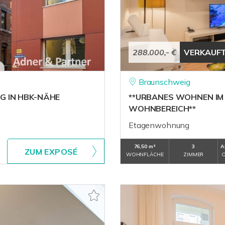
288.000,- €
VERKAUF
Braunschweig
 IN HBK-NÄHE
**URBANES WOHNEN IM
WOHNBEREICH**
Etagenwohnung
76,50 m²
3
A
ZUM EXPOSÉ
WOHNFLÄCHE
ZIMMER
O