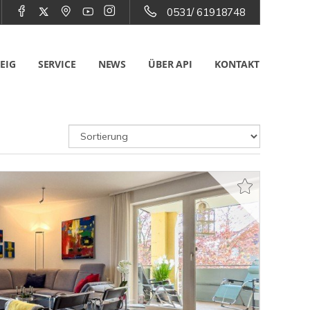
0531/ 61918748
EIG
SERVICE
NEWS
ÜBER API
KONTAKT