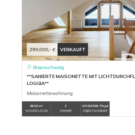
290.000,- €
VERKAUFT
Braunschweig
**SANIERTE MAISONETTE MIT LICHTDURCHF
LOGGIA**
Maisonettewohnung
89,50 m²
3
API202598-77ng4
WOHNFLÄCHE
ZIMMER
OBJEKTNUMMER