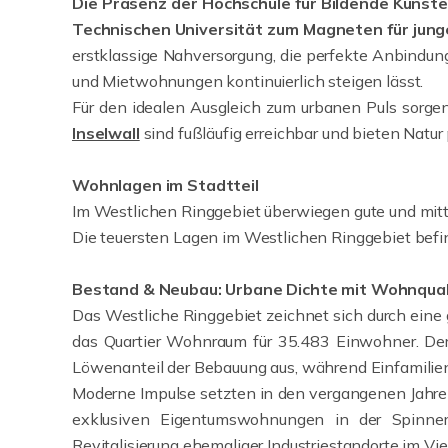
Die Präsenz der Hochschule für Bildende Künste
Technischen Universität zum Magneten für jun
erstklassige Nahversorgung, die perfekte Anbindun
und Mietwohnungen kontinuierlich steigen lässt.
Für den idealen Ausgleich zum urbanen Puls sorge
Inselwall
sind fußläufig erreichbar und bieten Natur p
Wohnlagen im Stadtteil
Im Westlichen Ringgebiet überwiegen gute und mit
Die teuersten Lagen im Westlichen Ringgebiet befi
Bestand & Neubau: Urbane Dichte mit Wohnqual
Das Westliche Ringgebiet zeichnet sich durch eine
das Quartier Wohnraum für 35.483 Einwohner. De
Löwenanteil der Bebauung aus, während Einfamilienh
Moderne Impulse setzten in den vergangenen Jahre
exklusiven Eigentumswohnungen in der Spinners
Revitalisierung ehemaliger Industriestandorte im Vier