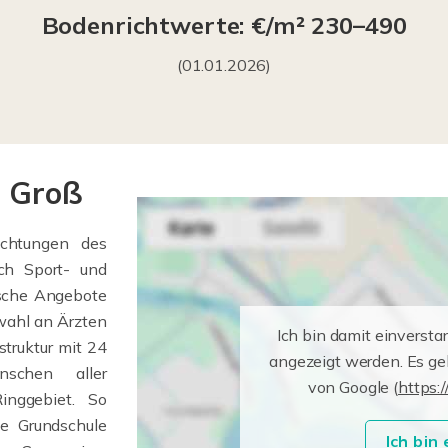
Bodenrichtwerte: €/m² 230–490
(01.01.2026)
d Groß
ichtungen des
uch Sport- und
ische Angebote
wahl an Ärzten
Ich bin damit einversta
struktur mit 24
angezeigt werden. Es g
nschen aller
von Google (
https:/
inggebiet. So
ie Grundschule
Ich bin