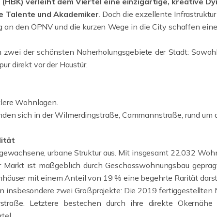
 (HBK) verleiht dem Viertel eine einzigartige, kreative
ge Talente und Akademiker
. Doch die exzellente Infrastrukt
g an den ÖPNV und die kurzen Wege in die City schaffen eine
n zwei der schönsten Naherholungsgebiete der Stadt: Sowohl
ur direkt vor der Haustür.
tlere Wohnlagen.
nden sich in der Wilmerdingstraße, Cammannstraße, rund um 
ität
 gewachsene, urbane Struktur aus. Mit insgesamt 22.032 Woh
r Markt ist maßgeblich durch Geschosswohnungsbau geprä
äuser mit einem Anteil von 19 % eine begehrte Rarität darst
n insbesondere zwei Großprojekte: Die 2019 fertiggestellte
traße. Letztere bestechen durch ihre direkte Okernähe
tel.