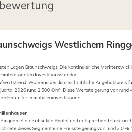
nbewertung
raunschweigs Westlichem Ringg
ten Lagen Braunschweigs. Die kontinuierliche Marktentwicklu
chinteressanten Investitionsstandort.
Aufwärtstrend: Während der durchschnittliche Angebotspreis
 Quartal 2026 rund 2.500 €/m². Diese Wertsteigerung von rund 4
ren Hafen für Immobilieninvestitionen.
milienhäuser
Ringgebiet eine absolute Rarität und entsprechend stark nach
eichnete dieses Segment eine Preissteigerung von rund 3,0 %