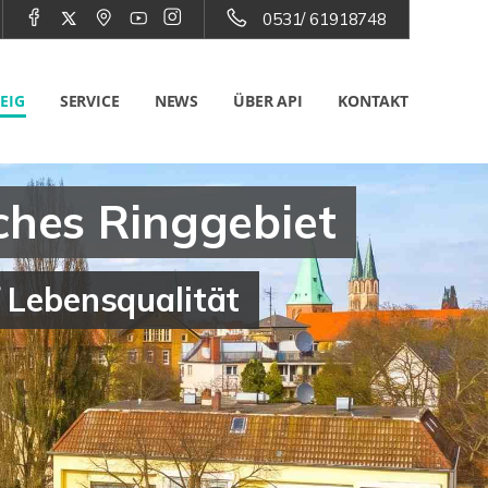
0531/ 61918748
EIG
SERVICE
NEWS
ÜBER API
KONTAKT
ches Ringgebiet
f Lebensqualität