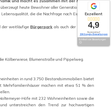
 Dynamik und macht es zusammen mit der Nähe zur
ur überzeugt heute Bewohner aller Generationen. Eine
 Lebensqualität, die die Nachfrage nach Eigentums-
Exzellent
4,9
 der weitläufige
Bürgerpark
als auch der idyllische
Basierend auf
136 Google-Bewertungen
Echtheit von Bewertungen
die Kälberwiese, Blumenstraße und Pippelweg.
neinheiten in rund 3.750 Bestandsimmobilien bietet
gt: Mehrfamilienhäuser machen mit etwa 51 % den
ellen.
n Noltemeyer-Höfe mit 232 Wohneinheiten sowie die
 und unterstreichen den Trend zur hochwertigen