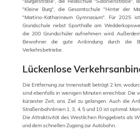
"Bürgerstraße“, die Realschule "Sidonienstraße",
"Kleine Burg", die Gesamtschule "Hinter der M
"Martino-Katharineum Gymnasium". Für 2025 ist
Grundschule nebst Sporthalle am Wedderkopswe
die 200 Grundschüler aufnehmen wird. Außerdem
Bewohner die gute Anbindung durch die Br
Verkehrsbetriebe.
Lückenlose Verkehrsanbi
Die Entfernung zur Innenstadt beträgt 2 km, wodur
sind ebenfalls in wenigen Minuten erreichbar. Die 
kürzester Zeit, ans Ziel zu gelangen. Auch die 
Straßenbahnlinien 1, 3, 4, 5 und 10 ist optimal. M
Die Attraktivität des Westlichen Ringgebiets als W
und dem schnellen Zugang zur Autobahn.