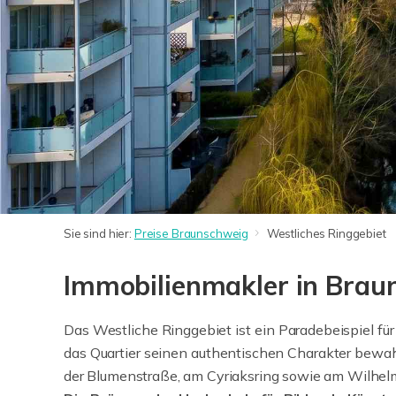
Sie sind hier:
Preise Braunschweig
Westliches Ringgebiet
Immobilienmakler in Brau
Das Westliche Ringgebiet ist ein Paradebeispiel für
das Quartier seinen authentischen Charakter bewa
der Blumenstraße, am Cyriaksring sowie am Wilhelmi