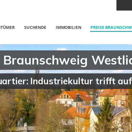
NTÜMER
SUCHENDE
IMMOBILIEN
PREISE BRAUNSCHW
 Braunschweig Westli
artier: Industriekultur trifft au