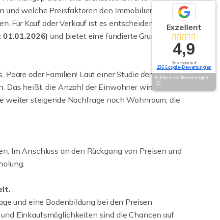
eln und welche Preisfaktoren den Immobilienmarkt
n. Für Kauf oder Verkauf ist es entscheidend, die
Exzellent
: 01.01.2026)
und bietet eine fundierte Grundlage
4,9
Basierend auf
136 Google-Bewertungen
s, Paare oder Familien! Laut einer Studie der NBank
Echtheit von Bewertungen
. Das heißt, die Anzahl der Einwohner wird
ine weiter steigende Nachfrage nach Wohnraum, die
len. Im Anschluss an den Rückgang von Preisen und
holung.
lt.
rage und eine Bodenbildung bei den Preisen
 und Einkaufsmöglichkeiten sind die Chancen auf