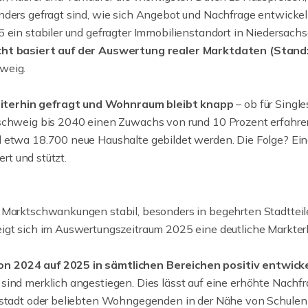
onders gefragt sind, wie sich Angebot und Nachfrage entwick
 ein stabiler und gefragter Immobilienstandort in Niedersachse
ht basiert auf der Auswertung realer Marktdaten (Stand
weig.
iterhin gefragt und Wohnraum bleibt knapp
– ob für Single
nschweig bis 2040 einen Zuwachs von rund 10 Prozent erfahren
d etwa 18.700 neue Haushalte gebildet werden. Die Folge? E
ert und stützt.
z Marktschwankungen stabil, besonders in begehrten Stadttei
eigt sich im Auswertungszeitraum 2025 eine deutliche Markter
n 2024 auf 2025 in sämtlichen Bereichen positiv entwicke
sind merklich angestiegen. Dies lässt auf eine erhöhte Nachf
enstadt oder beliebten Wohngegenden in der Nähe von Schulen