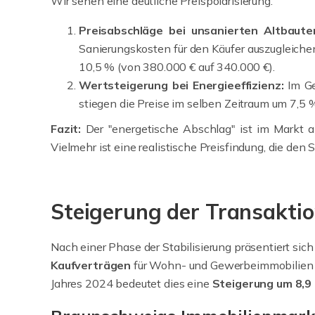
Wir sehen eine deutliche Preispolarisierung:
Preisabschläge
bei unsanierten Altbaute
Sanierungskosten für den Käufer auszugleiche
10,5 % (von 380.000 € auf 340.000 €).
Wertsteigerung
bei Energieeffizienz:
Im Ge
stiegen die Preise im selben Zeitraum um 7,5 %
Fazit:
Der "energetische Abschlag" ist im Markt a
Vielmehr ist eine realistische Preisfindung, die den
Steigerung der Transakti
Nach einer Phase der Stabilisierung präsentiert si
Kaufverträgen
für Wohn- und Gewerbeimmobilien i
Jahres 2024 bedeutet dies eine
Steigerung um 8,9