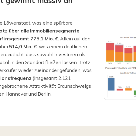
t gewinnt massiv an
die Löwenstadt, was eine spürbare
tz über alle Immobiliensegmente
f insgesamt 775,1 Mio. €
. Allein auf den
abei
514,0 Mio. €
, was einem deutlichen
erdeutlicht, dass sowohl Investoren als
ital in den Standort fließen lassen. Trotz
erkäufer wieder zueinander gefunden, was
ionsfrequenz
(insgesamt 2.121
 ungebrochene Attraktivität Braunschweigs
en Hannover und Berlin.