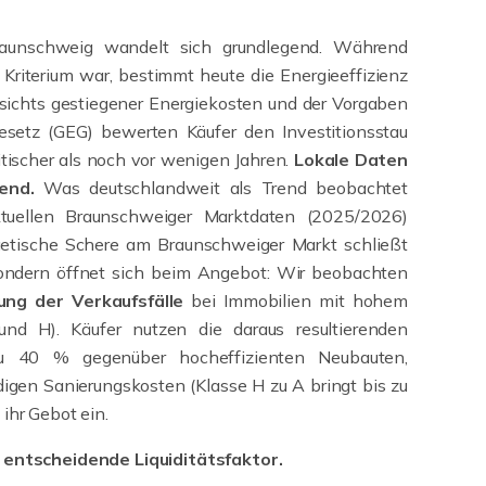
raunschweig wandelt sich grundlegend. Während
e Kriterium war, bestimmt heute die Energieeffizienz
sichts gestiegener Energiekosten und der Vorgaben
setz (GEG) bewerten Käufer den Investitionsstau
ritischer als noch vor wenigen Jahren.
Lokale Daten
rend.
Was deutschlandweit als Trend beobachtet
ktuellen Braunschweiger Marktdaten (2025/2026)
rgetische Schere am Braunschweiger Markt schließt
 sondern öffnet sich beim Angebot: Wir beobachten
ung der Verkaufsfälle
bei Immobilien mit hohem
und H). Käufer nutzen die daraus resultierenden
zu 40 % gegenüber hocheffizienten Neubauten,
digen Sanierungskosten (Klasse H zu A bringt bis zu
ihr Gebot ein.
 entscheidende Liquiditätsfaktor.