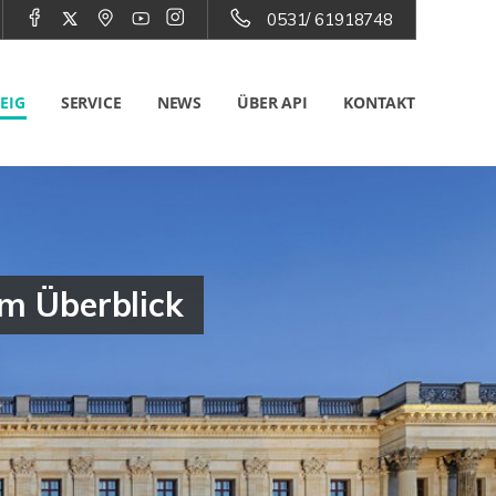
0531/ 61918748
EIG
SERVICE
NEWS
ÜBER API
KONTAKT
m Überblick