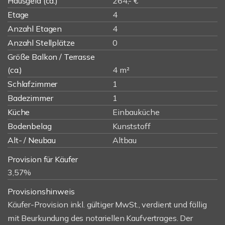
Hausgeld (ca.)
264,- €
Etage
4
Anzahl Etagen
4
Anzahl Stellplätze
0
Größe Balkon / Terrasse
(ca.)
4 m²
Schlafzimmer
1
Badezimmer
1
Küche
Einbauküche
Bodenbelag
Kunststoff
Alt- / Neubau
Altbau
Provision für Käufer
3,57%
Provisionshinweis
Käufer-Provision inkl. gültiger MwSt., verdient und fällig
mit Beurkundung des notariellen Kaufvertrages. Der