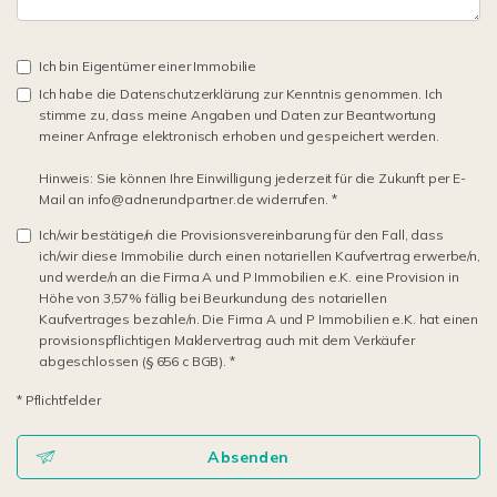
Ich bin Eigentümer einer Immobilie
Ich habe die Datenschutzerklärung zur Kenntnis genommen. Ich
stimme zu, dass meine Angaben und Daten zur Beantwortung
meiner Anfrage elektronisch erhoben und gespeichert werden.
Hinweis: Sie können Ihre Einwilligung jederzeit für die Zukunft per E-
Mail an info@adnerundpartner.de widerrufen. *
Ich/wir bestätige/n die Provisionsvereinbarung für den Fall, dass
ich/wir diese Immobilie durch einen notariellen Kaufvertrag erwerbe/n,
und werde/n an die Firma A und P Immobilien e.K. eine Provision in
Höhe von 3,57% fällig bei Beurkundung des notariellen
Kaufvertrages bezahle/n. Die Firma A und P Immobilien e.K. hat einen
provisionspflichtigen Maklervertrag auch mit dem Verkäufer
abgeschlossen (§ 656 c BGB). *
* Pflichtfelder
Absenden