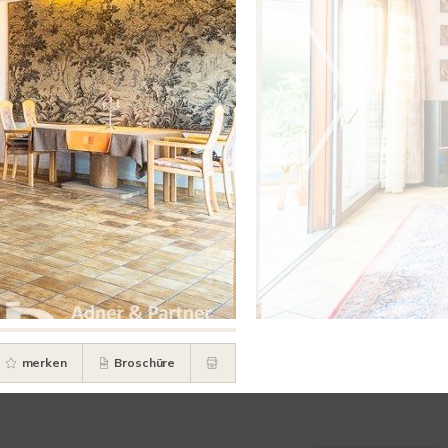
merken
Broschüre