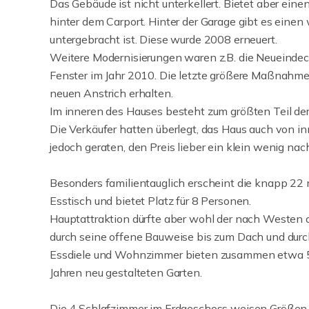
Das Gebäude ist nicht unterkellert. Bietet aber ei
hinter dem Carport. Hinter der Garage gibt es eine
untergebracht ist. Diese wurde 2008 erneuert.
Weitere Modernisierungen waren z.B. die Neueindec
Fenster im Jahr 2010. Die letzte größere Maßnahme
neuen Anstrich erhalten.
Im inneren des Hauses besteht zum größten Teil der
Die Verkäufer hatten überlegt, das Haus auch von i
jedoch geraten, den Preis lieber ein klein wenig nach
Besonders familientauglich erscheint die knapp 22
Esstisch und bietet Platz für 8 Personen.
Hauptattraktion dürfte aber wohl der nach Westen a
durch seine offene Bauweise bis zum Dach und durch 
Essdiele und Wohnzimmer bieten zusammen etwa 5
Jahren neu gestalteten Garten.
Die 4 Schlafzimmer im Erdgeschoss weisen Größen 