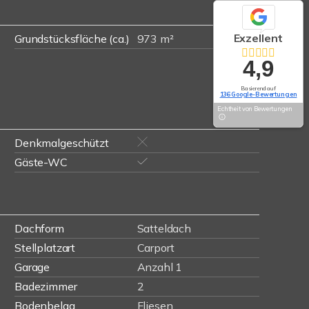
Exzellent
Grundstücksfläche (ca.)
973 m²
4,9
Basierend auf
136 Google-Bewertungen
Echtheit von Bewertungen
Denkmalgeschützt
Gäste-WC
Dachform
Satteldach
Stellplatzart
Carport
Garage
Anzahl 1
Badezimmer
2
Bodenbelag
Fliesen