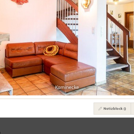
Kaminecke
Notizblock (
)