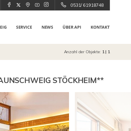
0531/ 61918748
EIG
SERVICE
NEWS
ÜBER API
KONTAKT
Anzahl der Objekte:
1 | 1
RAUNSCHWEIG STÖCKHEIM**