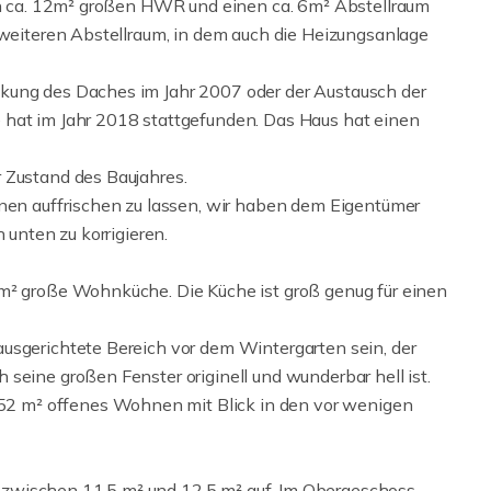
nen ca. 12m² großen HWR und einen ca. 6m² Abstellraum
n weiteren Abstellraum, in dem auch die Heizungsanlage
kung des Daches im Jahr 2007 oder der Austausch der
 hat im Jahr 2018 stattgefunden. Das Haus hat einen
 Zustand des Baujahres.
nnen auffrischen zu lassen, wir haben dem Eigentümer
 unten zu korrigieren.
 m² große Wohnküche. Die Küche ist groß genug für einen
usgerichtete Bereich vor dem Wintergarten sein, der
seine großen Fenster originell und wunderbar hell ist.
2 m² offenes Wohnen mit Blick in den vor wenigen
zwischen 11,5 m² und 12,5 m² auf. Im Obergeschoss