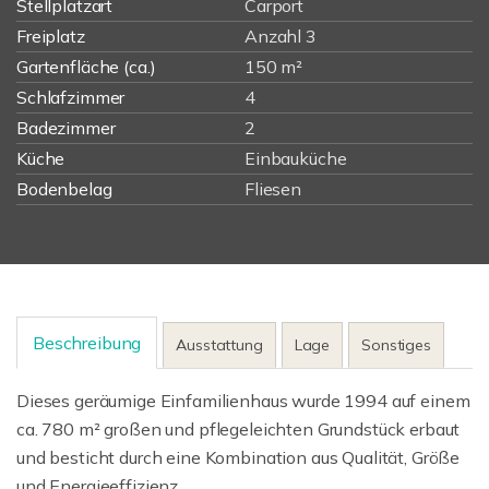
Stellplatzart
Carport
Freiplatz
Anzahl 3
Gartenfläche (ca.)
150 m²
Schlafzimmer
4
Badezimmer
2
Küche
Einbauküche
Bodenbelag
Fliesen
Beschreibung
Ausstattung
Lage
Sonstiges
Dieses geräumige Einfamilienhaus wurde 1994 auf einem
ca. 780 m² großen und pflegeleichten Grundstück erbaut
und besticht durch eine Kombination aus Qualität, Größe
und Energieeffizienz.