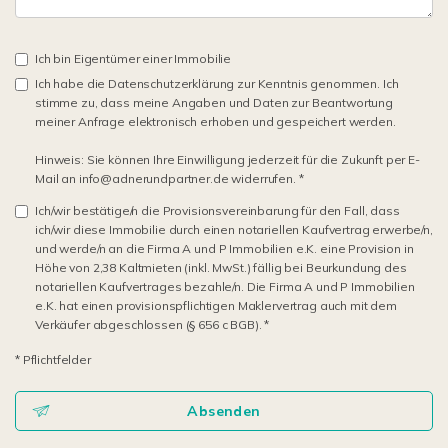
Ich bin Eigentümer einer Immobilie
Ich habe die Datenschutzerklärung zur Kenntnis genommen. Ich
stimme zu, dass meine Angaben und Daten zur Beantwortung
meiner Anfrage elektronisch erhoben und gespeichert werden.
Hinweis: Sie können Ihre Einwilligung jederzeit für die Zukunft per E-
Mail an info@adnerundpartner.de widerrufen. *
Ich/wir bestätige/n die Provisionsvereinbarung für den Fall, dass
ich/wir diese Immobilie durch einen notariellen Kaufvertrag erwerbe/n,
und werde/n an die Firma A und P Immobilien e.K. eine Provision in
Höhe von 2,38 Kaltmieten (inkl. MwSt.) fällig bei Beurkundung des
notariellen Kaufvertrages bezahle/n. Die Firma A und P Immobilien
e.K. hat einen provisionspflichtigen Maklervertrag auch mit dem
Verkäufer abgeschlossen (§ 656 c BGB). *
* Pflichtfelder
Absenden