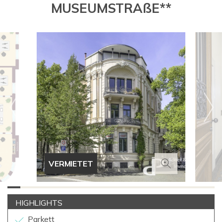
MUSEUMSTRAßE**
VERMIETET
HIGHLIGHTS
Parkett