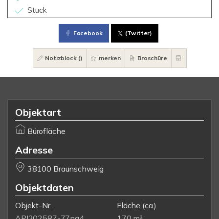
Stuck
Facebook
(Twitter)
Notizblock (
)
merken
Broschüre
Objektart
Bürofläche
Adresse
38100 Braunschweig
Objektdaten
Objekt-Nr.
Fläche
(ca.)
API202587-77ng4
170 m²