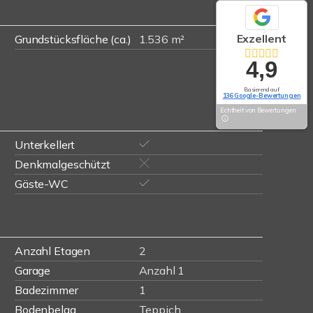
Exzellent
Grundstücksfläche (ca.)
1.536 m²
4,9
Basierend auf
136 Google-Bewertungen
Echtheit von Bewertungen
Unterkellert
Denkmalgeschützt
Gäste-WC
Anzahl Etagen
2
Garage
Anzahl 1
Badezimmer
1
Bodenbelag
Teppich