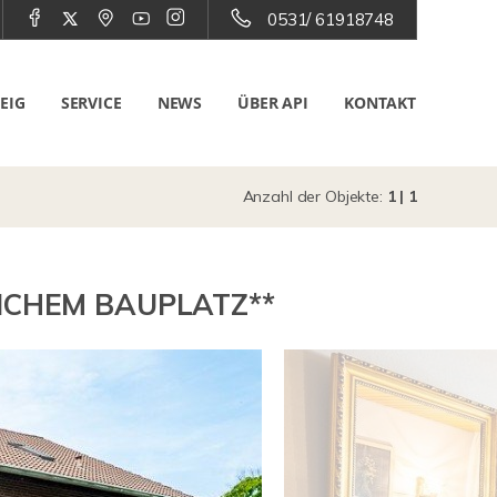
0531/ 61918748
EIG
SERVICE
NEWS
ÜBER API
KONTAKT
Anzahl der Objekte:
1 | 1
ICHEM BAUPLATZ**