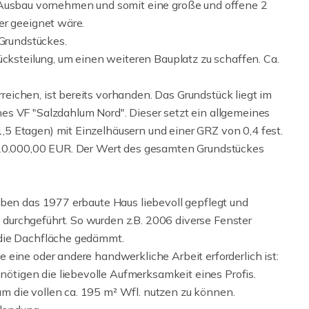
 Ausbau vornehmen und somit eine große und offene 2
er geeignet wäre.
 Grundstückes.
ücksteilung, um einen weiteren Bauplatz zu schaffen. Ca.
ichen, ist bereits vorhanden. Das Grundstück liegt im
es VF "Salzdahlum Nord". Dieser setzt ein allgemeines
5 Etagen) mit Einzelhäusern und einer GRZ von 0,4 fest.
120.000,00 EUR. Der Wert des gesamten Grundstückes
aben das 1977 erbaute Haus liebevoll gepflegt und
urchgeführt. So wurden z.B. 2006 diverse Fenster
 die Dachfläche gedämmt.
eine oder andere handwerkliche Arbeit erforderlich ist:
tigen die liebevolle Aufmerksamkeit eines Profis.
 die vollen ca. 195 m² Wfl. nutzen zu können.