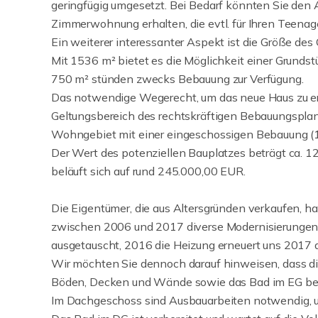
geringfügig umgesetzt. Bei Bedarf könnten Sie den
Zimmerwohnung erhalten, die evtl. für Ihren Teenag
Ein weiterer interessanter Aspekt ist die Größe des
Mit 1536 m² bietet es die Möglichkeit einer Grundst
750 m² stünden zwecks Bebauung zur Verfügung.
Das notwendige Wegerecht, um das neue Haus zu erre
Geltungsbereich des rechtskräftigen Bebauungsplan
Wohngebiet mit einer eingeschossigen Bebauung (1,
Der Wert des potenziellen Bauplatzes beträgt ca. 
beläuft sich auf rund 245.000,00 EUR.
Die Eigentümer, die aus Altersgründen verkaufen, h
zwischen 2006 und 2017 diverse Modernisierungen d
ausgetauscht, 2016 die Heizung erneuert uns 2017
Wir möchten Sie dennoch darauf hinweisen, dass die 
Böden, Decken und Wände sowie das Bad im EG benö
Im Dachgeschoss sind Ausbauarbeiten notwendig, um