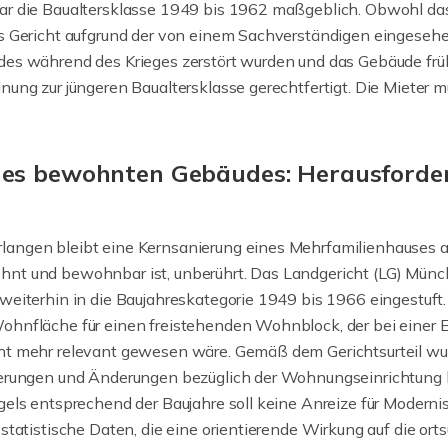
war die Baualtersklasse 1949 bis 1962 maßgeblich. Obwohl 
as Gericht aufgrund der von einem Sachverständigen eingeseh
des während des Krieges zerstört wurden und das Gebäude fr
nung zur jüngeren Baualtersklasse gerechtfertigt. Die Mieter
nes bewohnten Gebäudes: Herausford
angen bleibt eine Kernsanierung eines Mehrfamilienhauses a
nt und bewohnbar ist, unberührt. Das Landgericht (LG) Münch
weiterhin in die Baujahreskategorie 1949 bis 1966 eingestuft. 
hnfläche für einen freistehenden Wohnblock, der bei einer Ei
ht mehr relevant gewesen wäre. Gemäß dem Gerichtsurteil wu
serungen und Änderungen bezüglich der Wohnungseinrichtung b
egels entsprechend der Baujahre soll keine Anreize für Mode
statistische Daten, die eine orientierende Wirkung auf die ort