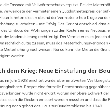
 die Fassade mit Vollwärmeschutz verputzt. Bei der Mieterhöh
, verwendete der Vermieter einen Quadratmeterpreis, der auf 
 Mieter lehnten diesen ab und der Vermieter erhob Klage vor d
höhung zu erhalten - mit Erfolg. Das Gericht entschied, dass
ch des Umbaus der Wohnungen zu den Kosten eines Neubaus, ei
 der Modernisierung rechtfertigt. Der Vermieter muss jedoch di
m rechtlich gültig zu sein, muss das Mieterhöhungsverlangen
rte Mieterhöhung nachweisen. Nur so kann der Mieter die Gründ
igiert werden.
h dem Krieg: Neue Einstufung der Bau
as im Jahr 1928 errichtet wurde, aber im Zweiten Weltkrieg st
engladbach-Rheydt eine formelle Beanstandung gegenüber e
gsverlangen wurde nicht erklärt, warum der obere Eckwert de
n, dass auch die Decken erneuert werden mussten und dass die
einung nach gehört das Haus zur Baualtersklasse bis 1948.