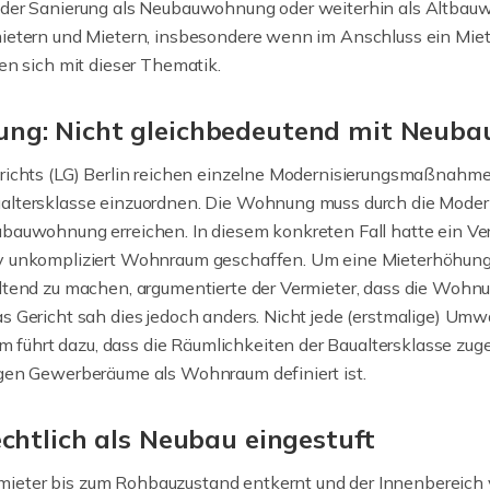
der Sanierung als Neubauwohnung oder weiterhin als Altbauwoh
mietern und Mietern, insbesondere wenn im Anschluss ein Mie
en sich mit dieser Thematik.
g: Nicht gleichbedeutend mit Neuba
richts (LG) Berlin reichen einzelne Modernisierungsmaßnahme
altersklasse einzuordnen. Die Wohnung muss durch die Moder
bauwohnung erreichen. In diesem konkreten Fall hatte ein Verm
v unkompliziert Wohnraum geschaffen. Um eine Mieterhöhung 
ltend zu machen, argumentierte der Vermieter, dass die Wohn
s Gericht sah dies jedoch anders. Nicht jede (erstmalige) Um
ührt dazu, dass die Räumlichkeiten der Baualtersklasse zuge
igen Gewerberäume als Wohnraum definiert ist.
chtlich als Neubau eingestuft
eter bis zum Rohbauzustand entkernt und der Innenbereich v