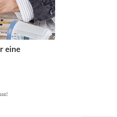
r eine
asse?