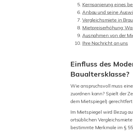
Kernsanierung eines b
Anbau und seine Auswir
Vergleichsmiete in Bra
Mietpreiserhöhung: Wann
Ausnahmen von der Miet
Ihre Nachricht an uns
Einfluss des Mode
Baualtersklasse?
Wie anspruchsvoll muss eine 
zuordnen kann? Spielt der Ze
dem Mietspiegel) gerechtfertig
Im Mietspiegel wird Bezug a
ortsüblichen Vergleichsmiet
bestimmte Merkmale im § 558