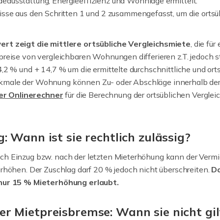
usstattung, Energieeffizienz und Wohnlage ermittelt.
sse aus den Schritten 1 und 2 zusammengefasst, um die ortsüb
ert zeigt die mittlere ortsübliche Vergleichsmiete
, die fü
preise von vergleichbaren Wohnungen differieren z.T. jedoch s
,2 % und + 14,7 % um die ermittelte durchschnittliche und ort
kmale der Wohnung können Zu- oder Abschläge innerhalb d
er Onlinerechner
für die Berechnung der ortsüblichen Vergle
: Wann ist sie rechtlich zulässig?
h Einzug bzw. nach der letzten Mieterhöhung kann der Vermiet
erhöhen. Der Zuschlag darf 20 % jedoch nicht überschreiten.
Do
 nur 15 % Mieterhöhung erlaubt.
 Mietpreisbremse: Wann sie nicht gil