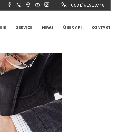
0531/ 61918748
EIG
SERVICE
NEWS
ÜBER API
KONTAKT