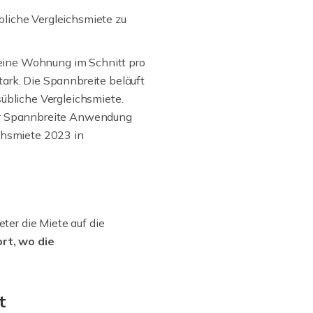
liche Vergleichsmiete zu
r eine Wohnung im Schnitt pro
tark. Die Spannbreite beläuft
sübliche Vergleichsmiete.
er Spannbreite Anwendung
ichsmiete 2023 in
er die Miete auf die
rt, wo die
t