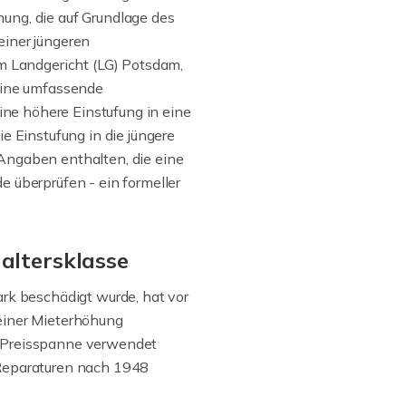
ung, die auf Grundlage des
einer jüngeren
em Landgericht (LG) Potsdam,
 eine umfassende
ne höhere Einstufung in eine
e Einstufung in die jüngere
 Angaben enthalten, die eine
e überprüfen - ein formeller
altersklasse
ark beschädigt wurde, hat vor
iner Mieterhöhung
r Preisspanne verwendet
 Reparaturen nach 1948