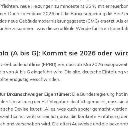
Pflichten, neue Heizungen zu mindestens 65 % mit erneuerbar
mer. Doch im Februar 2026 hat die Bundesregierung die Reißl
 das neue Gebäudemodernisierungsgesetz (GMG) ersetzt. Als e
ür Sie zusammen, was diese radikale Wende für Ihren Immobil
ala (A bis G): Kommt sie 2026 oder wir
EU-Gebäuderichtlinie (EPBD) vor, dass ab Mai 2026 europaweit 
la von A bis G eingeführt wird. Die alte, deutsche Einteilung v
llte endgültig verschwinden.
für Braunschweiger Eigentümer:
Die Bundesregierung hat in
nalen Umsetzung der EU-Vorgaben deutlich gemacht, dass sie 
litische Devise lautet: „Alles, was auch später gemacht werden
derzeit höchst wahrscheinlich, dass die konkrete Einführung der
chland verschoben wird. Die alten Ausweise und die bekannte