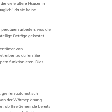
ie viele ältere Häuser in
glich“, da sie keine
eraturen arbeiten, was die
tellige Beträge gekostet.
gentümer von
treiben zu dürfen. Sie
ern funktionieren. Dies
 greifen automatisch
n von der Wärmeplanung
on, ob Ihre Gemeinde bereits