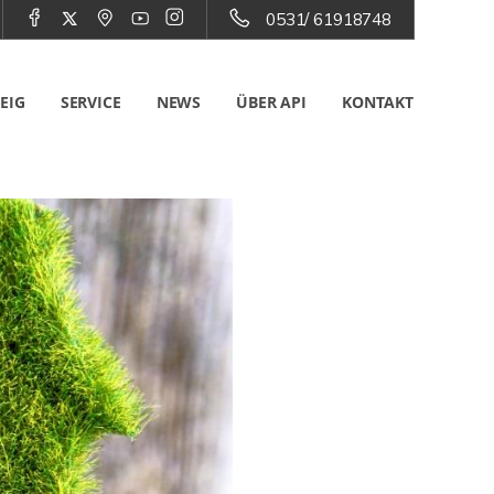
0531/ 61918748
EIG
SERVICE
NEWS
ÜBER API
KONTAKT