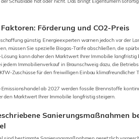
der Schublade hat oder nicht. Das bringt Eigentümern soforti
e Faktoren: Förderung und CO2-Preis
nschaffung günstig. Energieexperten warnen jedoch vor der La
n, müssen Sie spezielle Biogas-Tarife abschließen, die spürbar
Lösung kann daher den Marktwert Ihrer Immobilie langfristig b
ei jedem Immobilienverkauf in Braunschweig dazu, die Betriebs
 KfW-Zuschüsse für den freiwilligen Einbau klimafreundlicher 
Emissionshandel ab 2027 werden fossile Brennstoffe kontinui
den Marktwert Ihrer Immobilie langfristig steigern.
rgeschriebene Sanierungsmaßnahmen be
el
l sind bestimmte Sanierungsmaßnahmen gesetzlich vorgeschr