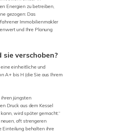
en Energien zu betreiben,
eine gezogen: Das
rfahrener Immobilienmakler
ienwert und Ihre Planung
d sie verschoben?
eine einheitliche und
on A+ bis H (die Sie aus Ihrem
 ihren jüngsten
den Druck aus dem Kessel
 kann, wird später gemacht.“
 neuen, oft strengeren
 Einteilung behalten ihre