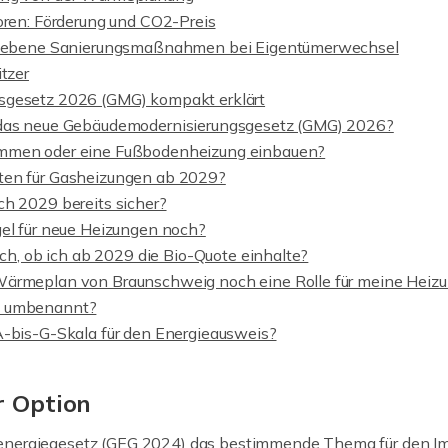
oren: Förderung und CO2-Preis
hriebene Sanierungsmaßnahmen bei Eigentümerwechsel
itzer
sgesetz 2026 (GMG) kompakt erklärt
 das neue Gebäudemodernisierungsgesetz (GMG) 2026?
mmen oder eine Fußbodenheizung einbauen?
ten für Gasheizungen ab 2029?
ch 2029 bereits sicher?
gel für neue Heizungen noch?
lich, ob ich ab 2029 die Bio-Quote einhalte?
Wärmeplan von Braunschweig noch eine Rolle für meine Heiz
z umbenannt?
A-bis-G-Skala für den Energieausweis?
r Option
energiegesetz (GEG 2024) das bestimmende Thema für den Im