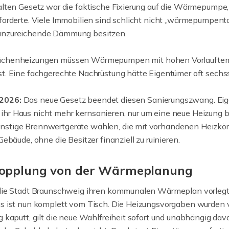
alten Gesetz war die faktische Fixierung auf die Wärmepumpe, d
forderte. Viele Immobilien sind schlicht nicht „wärmepumpentau
unzureichende Dämmung besitzen.
ächenheizungen müssen Wärmepumpen mit hohen Vorlauftemp
t. Eine fachgerechte Nachrüstung hätte Eigentümer oft sechss
 2026:
Das neue Gesetz beendet diesen Sanierungszwang. Ei
r Haus nicht mehr kernsanieren, nur um eine neue Heizung be
stige Brennwertgeräte wählen, die mit vorhandenen Heizkörp
ebäude, ohne die Besitzer finanziell zu ruinieren.
kopplung von der Wärmeplanung
 die Stadt Braunschweig ihren kommunalen Wärmeplan vorlegt,
as ist nun komplett vom Tisch. Die Heizungsvorgaben wurde
g kaputt, gilt die neue Wahlfreiheit sofort und unabhängig dav