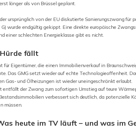
st länger als von Brüssel geplant.
er ursprünglich von der EU diskutierte Sanierungszwang für
 G) wurde endgültig gekippt. Eine direkte europäische Zwangss
nd einer schlechten Energieklasse gibt es nicht.
Hürde fällt
t für Eigentümer, die einen Immobilienverkauf in Braunschweig
te. Das GMG setzt wieder auf echte Technologieoffenheit. Das
en Gas- und Ölheizungen ist wieder uneingeschränkt erlaubt.
t entfällt der Zwang zum sofortigen Umstieg auf teure Wär
estandsimmobilien verbessert sich deutlich, da potenzielle Kä
en müssen.
 Was heute im TV läuft – und was im G