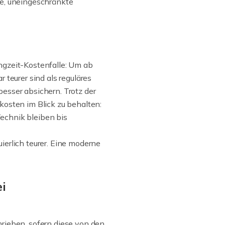
ge, uneingeschränkte
ngzeit-Kostenfalle: Um ab
 teurer sind als reguläres
esser absichern. Trotz der
kosten im Blick zu behalten:
Technik bleiben bis
erlich teurer. Eine moderne
i
ieben, sofern diese von den