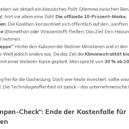
ben wir aktuell ein klassisches Polit-Dilemma zwischen Beru
t, hört vor allem eine Zahl:
Die offizielle 10-Prozent-Marke.
en:
Die Koalition konzentriert sich öffentlich auf den „sanften
se
(Biomethan oder Wasserstoff) fließen. Das Ziel: Den Heizu
el nehmen.
Treppe“
: Hinter den Kulissen der Berliner Ministerien und in de
e Welt jedoch anders aus. Da das Ziel der
Klimaneutralität bi
s mit einer steileren Kurve geplant: Man spricht von
30 % ab 2
 Weg frei für die Gasheizung. Doch wer heute investiert, sollte w
 Die Technologieoffenheit ist zurück – das unternehmerische R
pen-Check“: Ende der Kostenfalle für
ien