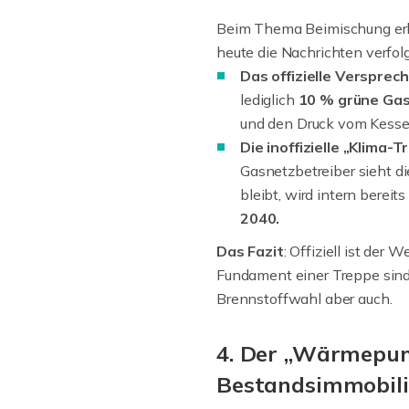
Beim Thema Beimischung erle
heute die Nachrichten verfolg
Das offizielle Versprech
lediglich
10 % grüne Ga
und den Druck vom Kess
Die inoffizielle „Klima-
Gasnetzbetreiber sieht di
bleibt, wird intern bereit
2040.
Das Fazit
: Offiziell ist der
Fundament einer Treppe sind.
Brennstoffwahl aber auch.
4. Der „Wärmepum
Bestandsimmobil