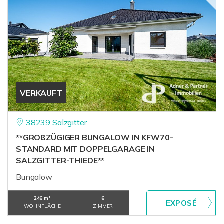
VERKAUFT
38239 Salzgitter
**GROßZÜGIGER BUNGALOW IN KFW70-
STANDARD MIT DOPPELGARAGE IN
SALZGITTER-THIEDE**
Bungalow
246 m²
6
WOHNFLÄCHE
ZIMMER