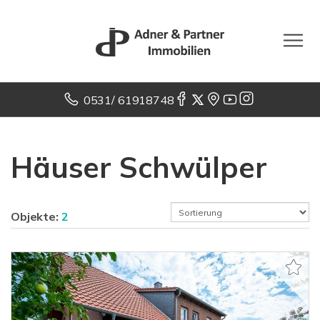
0531/ 61918748
Häuser Schwülper
Objekte:
2