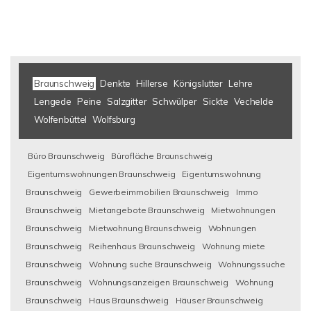
Braunschweig
Denkte
Hillerse
Königslutter
Lehre
Lengede
Peine
Salzgitter
Schwülper
Sickte
Vechelde
Wolfenbüttel
Wolfsburg
Büro Braunschweig
Bürofläche Braunschweig
Eigentumswohnungen Braunschweig
Eigentumswohnung
Braunschweig
Gewerbeimmobilien Braunschweig
Immo
Braunschweig
Mietangebote Braunschweig
Mietwohnungen
Braunschweig
Mietwohnung Braunschweig
Wohnungen
Braunschweig
Reihenhaus Braunschweig
Wohnung miete
Braunschweig
Wohnung suche Braunschweig
Wohnungssuche
Braunschweig
Wohnungsanzeigen Braunschweig
Wohnung
Braunschweig
Haus Braunschweig
Häuser Braunschweig