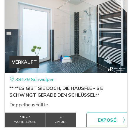
VERKAUFT
38179 Schwülper
** **ES GIBT SIE DOCH, DIE HAUSFEE - SIE
SCHWINGT GERADE DEN SCHLÜSSEL**
Doppelhaushälfte
186 m²
4
WOHNFLÄCHE
ZIMMER