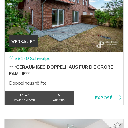
VERKAUFT
38179 Schwülper
** *GERÄUMIGES DOPPELHAUS FÜR DIE GROßE
FAMILIE**
Doppelhaushälfte
175 m²
5
WOHNFLÄCHE
ZIMMER