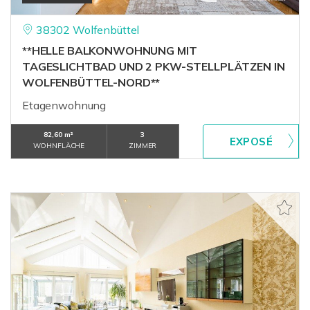
38302 Wolfenbüttel
**HELLE BALKONWOHNUNG MIT
TAGESLICHTBAD UND 2 PKW-STELLPLÄTZEN IN
WOLFENBÜTTEL-NORD**
Etagenwohnung
82,60 m²
3
WOHNFLÄCHE
ZIMMER