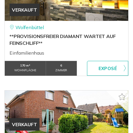
VERKAUFT
Wolfenbüttel
**PROVISIONSFREIER DIAMANT WARTET AUF
FEINSCHLIFF**
Einfamilienhaus
170 m²
6
WOHNFLÄCHE
ZIMMER
VERKAUFT