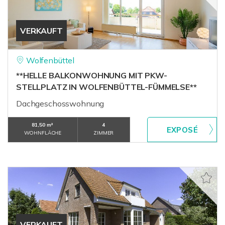
VERKAUFT
Wolfenbüttel
**HELLE BALKONWOHNUNG MIT PKW-
STELLPLATZ IN WOLFENBÜTTEL-FÜMMELSE**
Dachgeschosswohnung
81,50 m²
4
WOHNFLÄCHE
ZIMMER
VERKAUFT