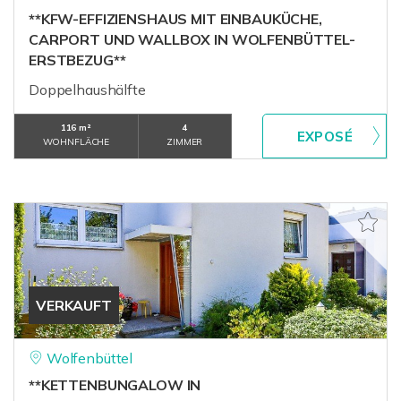
**KFW-EFFIZIENSHAUS MIT EINBAUKÜCHE,
CARPORT UND WALLBOX IN WOLFENBÜTTEL-
ERSTBEZUG**
Doppelhaushälfte
116 m²
4
WOHNFLÄCHE
ZIMMER
VERKAUFT
Wolfenbüttel
**KETTENBUNGALOW IN