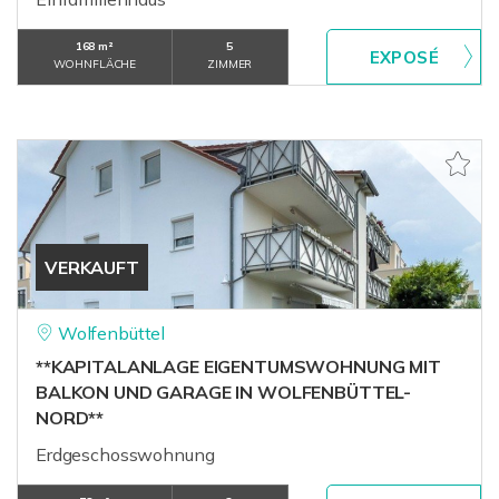
168 m²
5
WOHNFLÄCHE
ZIMMER
VERKAUFT
Wolfenbüttel
**KAPITALANLAGE EIGENTUMSWOHNUNG MIT
BALKON UND GARAGE IN WOLFENBÜTTEL-
NORD**
Erdgeschosswohnung