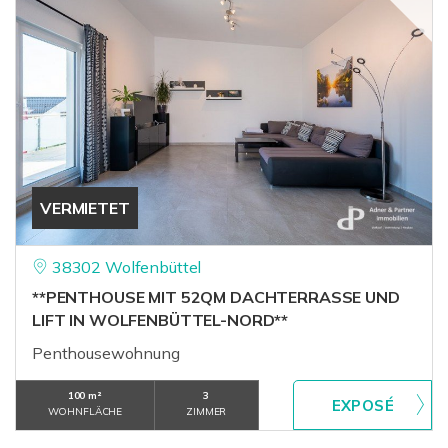
VERMIETET
38302 Wolfenbüttel
**PENTHOUSE MIT 52QM DACHTERRASSE UND
LIFT IN WOLFENBÜTTEL-NORD**
Penthousewohnung
100 m²
3
WOHNFLÄCHE
ZIMMER