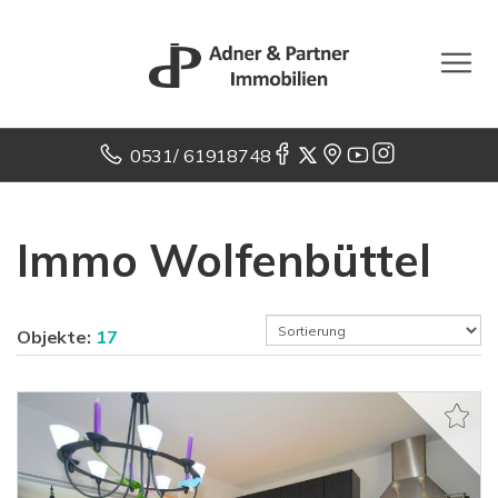
0531/ 61918748
Immo Wolfenbüttel
Objekte:
17