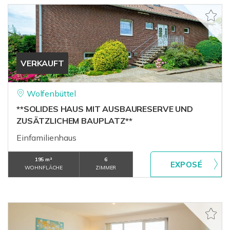
VERKAUFT
Wolfenbüttel
**SOLIDES HAUS MIT AUSBAURESERVE UND
ZUSÄTZLICHEM BAUPLATZ**
Einfamilienhaus
195 m²
6
WOHNFLÄCHE
ZIMMER