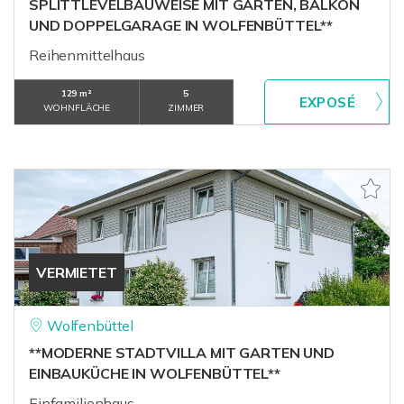
SPLITTLEVELBAUWEISE MIT GARTEN, BALKON
UND DOPPELGARAGE IN WOLFENBÜTTEL**
Reihenmittelhaus
129 m²
5
WOHNFLÄCHE
ZIMMER
VERMIETET
Wolfenbüttel
**MODERNE STADTVILLA MIT GARTEN UND
EINBAUKÜCHE IN WOLFENBÜTTEL**
Einfamilienhaus