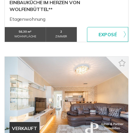
EINBAUKÜCHE IM HERZEN VON
WOLFENBÜTTEL**
Etagenwohnung
56,30 m²
2
WOHNFLÄCHE
ZIMMER
VERKAUFT