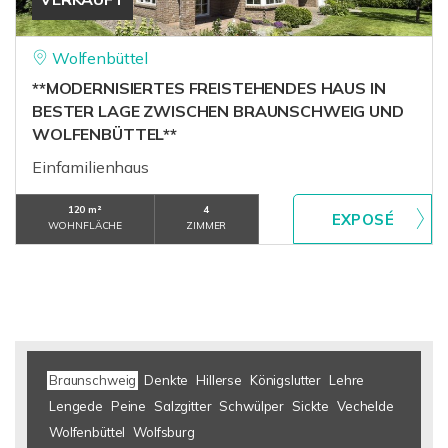
Wolfenbüttel
**MODERNISIERTES FREISTEHENDES HAUS IN
BESTER LAGE ZWISCHEN BRAUNSCHWEIG UND
WOLFENBÜTTEL**
Einfamilienhaus
120 m²
4
WOHNFLÄCHE
ZIMMER
Braunschweig
Denkte
Hillerse
Königslutter
Lehre
Lengede
Peine
Salzgitter
Schwülper
Sickte
Vechelde
Wolfenbüttel
Wolfsburg