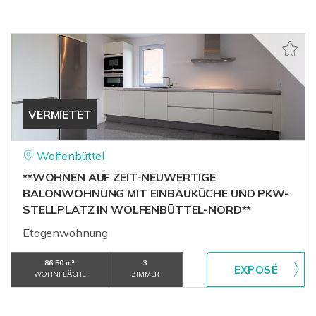
VERMIETET
Wolfenbüttel
**WOHNEN AUF ZEIT-NEUWERTIGE
BALONWOHNUNG MIT EINBAUKÜCHE UND PKW-
STELLPLATZ IN WOLFENBÜTTEL-NORD**
Etagenwohnung
86,50 m²
3
WOHNFLÄCHE
ZIMMER