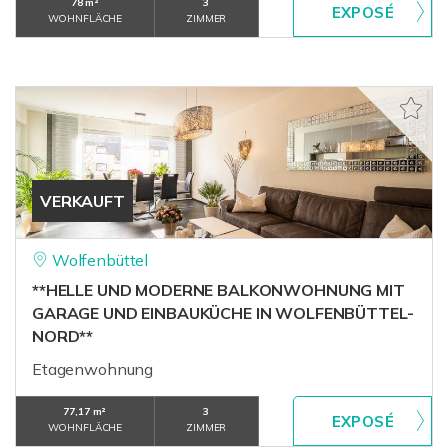
78 m²
3
WOHNFLÄCHE
ZIMMER
VERKAUFT
Wolfenbüttel
**HELLE UND MODERNE BALKONWOHNUNG MIT
GARAGE UND EINBAUKÜCHE IN WOLFENBÜTTEL-
NORD**
Etagenwohnung
77,17 m²
3
WOHNFLÄCHE
ZIMMER