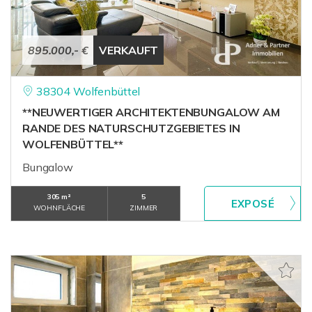
895.000,- €
VERKAUFT
38304 Wolfenbüttel
**NEUWERTIGER ARCHITEKTENBUNGALOW AM
RANDE DES NATURSCHUTZGEBIETES IN
WOLFENBÜTTEL**
Bungalow
305 m²
5
WOHNFLÄCHE
ZIMMER