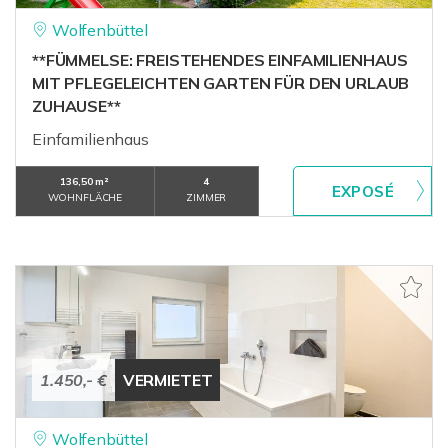
Wolfenbüttel
**FÜMMELSE: FREISTEHENDES EINFAMILIENHAUS
MIT PFLEGELEICHTEN GARTEN FÜR DEN URLAUB
ZUHAUSE**
Einfamilienhaus
136,50 m²
4
WOHNFLÄCHE
ZIMMER
1.450,- €
VERMIETET
Wolfenbüttel