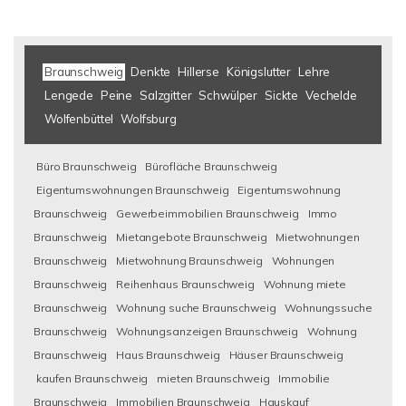
Braunschweig
Denkte
Hillerse
Königslutter
Lehre
Lengede
Peine
Salzgitter
Schwülper
Sickte
Vechelde
Wolfenbüttel
Wolfsburg
Büro Braunschweig
Bürofläche Braunschweig
Eigentumswohnungen Braunschweig
Eigentumswohnung
Braunschweig
Gewerbeimmobilien Braunschweig
Immo
Braunschweig
Mietangebote Braunschweig
Mietwohnungen
Braunschweig
Mietwohnung Braunschweig
Wohnungen
Braunschweig
Reihenhaus Braunschweig
Wohnung miete
Braunschweig
Wohnung suche Braunschweig
Wohnungssuche
Braunschweig
Wohnungsanzeigen Braunschweig
Wohnung
Braunschweig
Haus Braunschweig
Häuser Braunschweig
kaufen Braunschweig
mieten Braunschweig
Immobilie
Braunschweig
Immobilien Braunschweig
Hauskauf