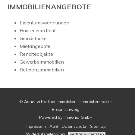
IMMOBILIENANGEBOTE
Eigentumswohnungen
Häuser zum Kauf
Grundstücke
Mietangebote
Renditeobjekte
Gewerbeimmobilien
Referenzimmobilien
© Adner & Partner Immobilien | Immobilienmakler
Braunschweig
Powered by
Immonia GmbH
Impressum
AGB
Datenschutz
Sitemap
Widerrufsbelehrung
Vertrag widerrufen