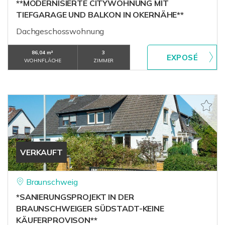
**MODERNISIERTE CITYWOHNUNG MIT
TIEFGARAGE UND BALKON IN OKERNÄHE**
Dachgeschosswohnung
86,04 m²
3
WOHNFLÄCHE
ZIMMER
VERKAUFT
Braunschweig
*SANIERUNGSPROJEKT IN DER
BRAUNSCHWEIGER SÜDSTADT-KEINE
KÄUFERPROVISON**