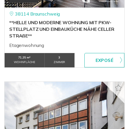
38114 Braunschweig
**HELLE UND MODERNE WOHNUNG MIT PKW-
STELLPLATZ UND EINBAUKÜCHE NÄHE CELLER
STRAßE**
Etagenwohnung
71,25 m²
3
WOHNFLÄCHE
ZIMMER