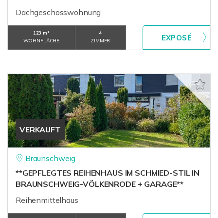
Dachgeschosswohnung
123 m²
4
WOHNFLÄCHE
ZIMMER
VERKAUFT
Braunschweig
**GEPFLEGTES REIHENHAUS IM SCHMIED-STIL IN
BRAUNSCHWEIG-VÖLKENRODE + GARAGE**
Reihenmittelhaus