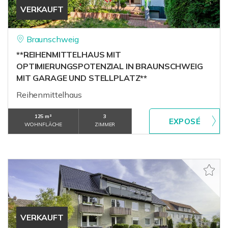
VERKAUFT
Braunschweig
**REIHENMITTELHAUS MIT
OPTIMIERUNGSPOTENZIAL IN BRAUNSCHWEIG
MIT GARAGE UND STELLPLATZ**
Reihenmittelhaus
125 m²
3
WOHNFLÄCHE
ZIMMER
VERKAUFT