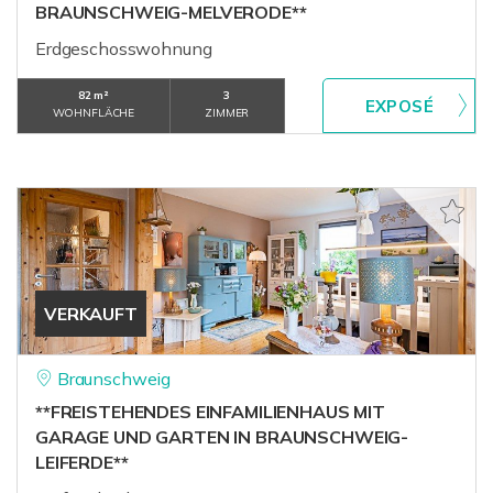
BRAUNSCHWEIG-MELVERODE**
Erdgeschosswohnung
82 m²
3
WOHNFLÄCHE
ZIMMER
VERKAUFT
Braunschweig
**FREISTEHENDES EINFAMILIENHAUS MIT
GARAGE UND GARTEN IN BRAUNSCHWEIG-
LEIFERDE**