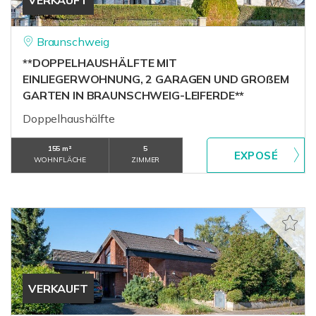
Braunschweig
**DOPPELHAUSHÄLFTE MIT
EINLIEGERWOHNUNG, 2 GARAGEN UND GROßEM
GARTEN IN BRAUNSCHWEIG-LEIFERDE**
Doppelhaushälfte
155 m²
5
WOHNFLÄCHE
ZIMMER
VERKAUFT