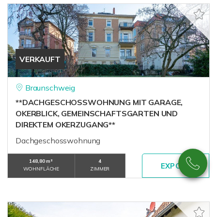
VERKAUFT
Braunschweig
**DACHGESCHOSSWOHNUNG MIT GARAGE,
OKERBLICK, GEMEINSCHAFTSGARTEN UND
DIREKTEM OKERZUGANG**
Dachgeschosswohnung
148,80 m²
4
WOHNFLÄCHE
ZIMMER