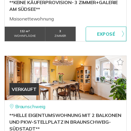
**KEINE KÄUFERPROVISION- 3 ZIMMER+GALERIE
AM SÜDSEE**
Maisonettewohnung
112 m²
3
WOHNFLÄCHE
ZIMMER
VERKAUFT
Braunschweig
**HELLE EIGENTUMSWOHNUNG MIT 2 BALKONEN
UND PKW-STELLPLATZ IN BRAUNSCHWEIG-
SÜDSTADT**