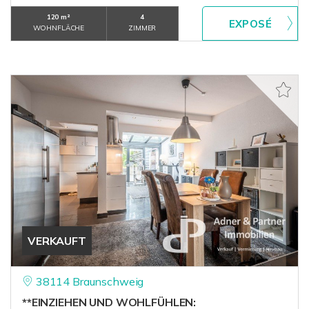
120 m²
4
WOHNFLÄCHE
ZIMMER
VERKAUFT
38114 Braunschweig
**EINZIEHEN UND WOHLFÜHLEN: