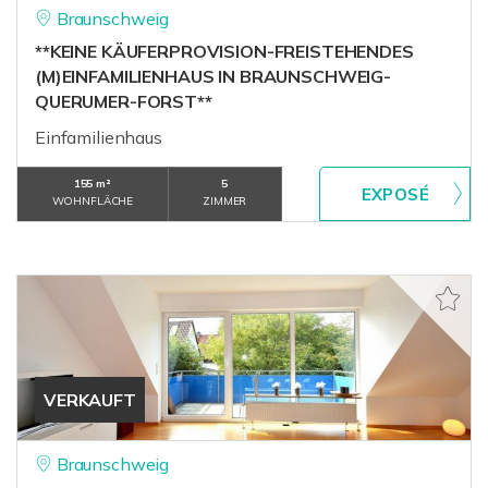
Braunschweig
**KEINE KÄUFERPROVISION-FREISTEHENDES
(M)EINFAMILIENHAUS IN BRAUNSCHWEIG-
QUERUMER-FORST**
Einfamilienhaus
155 m²
5
WOHNFLÄCHE
ZIMMER
VERKAUFT
Braunschweig