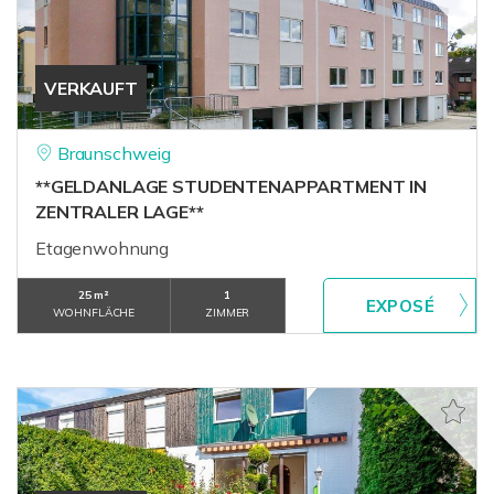
VERKAUFT
Braunschweig
**GELDANLAGE STUDENTENAPPARTMENT IN
ZENTRALER LAGE**
Etagenwohnung
25 m²
1
WOHNFLÄCHE
ZIMMER