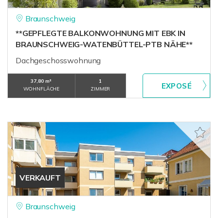
Braunschweig
**GEPFLEGTE BALKONWOHNUNG MIT EBK IN
BRAUNSCHWEIG-WATENBÜTTEL-PTB NÄHE**
Dachgeschosswohnung
37,80 m²
1
WOHNFLÄCHE
ZIMMER
VERKAUFT
Braunschweig