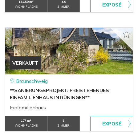
121,50 m²
4,5
WOHNFLÄCHE
ZIMMER
VERKAUFT
Braunschweig
**SANIERUNGSPROJEKT: FREISTEHENDES
EINFAMILIENHAUS IN RÜNINGEN**
Einfamilienhaus
177 m²
6
WOHNFLÄCHE
ZIMMER