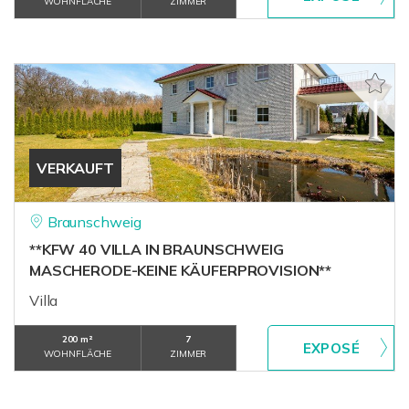
WOHNFLÄCHE
ZIMMER
VERKAUFT
Braunschweig
**KFW 40 VILLA IN BRAUNSCHWEIG
MASCHERODE-KEINE KÄUFERPROVISION**
Villa
200 m²
7
WOHNFLÄCHE
ZIMMER