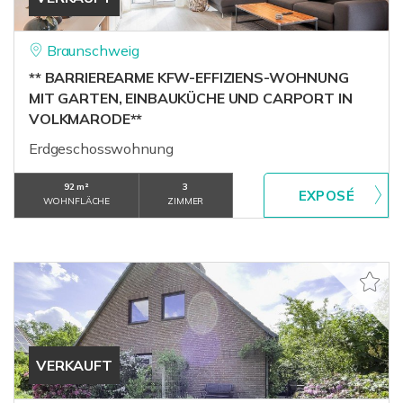
Braunschweig
** BARRIEREARME KFW-EFFIZIENS-WOHNUNG
MIT GARTEN, EINBAUKÜCHE UND CARPORT IN
VOLKMARODE**
Erdgeschosswohnung
92 m²
3
WOHNFLÄCHE
ZIMMER
VERKAUFT