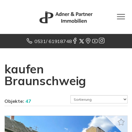
0531/ 61918748
kaufen
Braunschweig
Objekte:
47