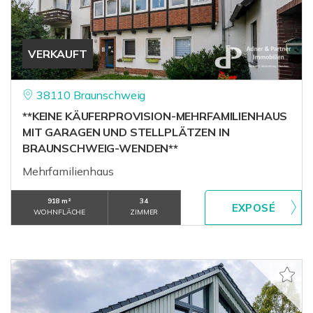
VERKAUFT
38110 Braunschweig
**KEINE KÄUFERPROVISION-MEHRFAMILIENHAUS
MIT GARAGEN UND STELLPLÄTZEN IN
BRAUNSCHWEIG-WENDEN**
Mehrfamilienhaus
918 m²
34
WOHNFLÄCHE
ZIMMER