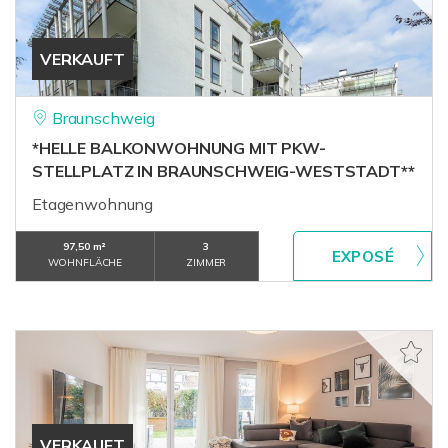
VERKAUFT
Braunschweig
*HELLE BALKONWOHNUNG MIT PKW-
STELLPLATZ IN BRAUNSCHWEIG-WESTSTADT**
Etagenwohnung
97,50 m²
3
WOHNFLÄCHE
ZIMMER
VERKAUFT