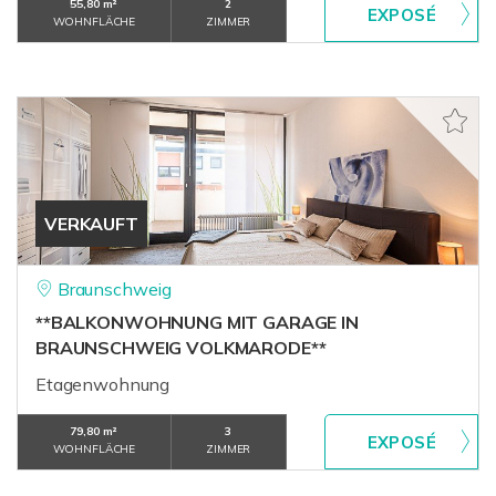
55,80 m²
2
WOHNFLÄCHE
ZIMMER
VERKAUFT
Braunschweig
**BALKONWOHNUNG MIT GARAGE IN
BRAUNSCHWEIG VOLKMARODE**
Etagenwohnung
79,80 m²
3
WOHNFLÄCHE
ZIMMER