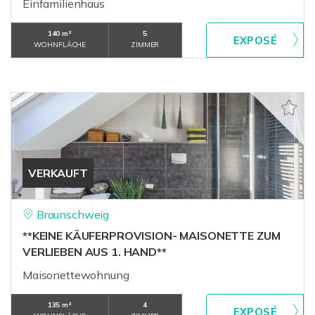
Einfamilienhaus
140 m²
5
WOHNFLÄCHE
ZIMMER
VERKAUFT
Braunschweig
**KEINE KÄUFERPROVISION- MAISONETTE ZUM
VERLIEBEN AUS 1. HAND**
Maisonettewohnung
135 m²
4