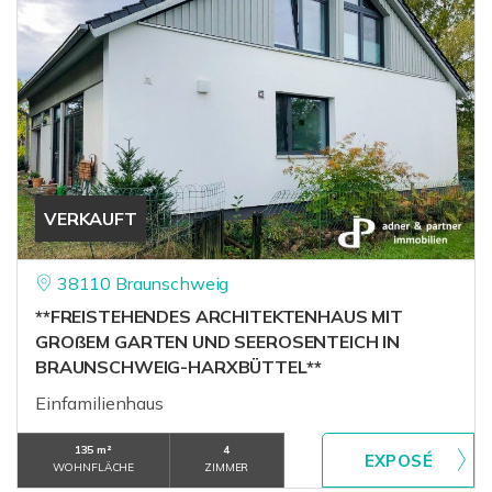
VERKAUFT
38110 Braunschweig
**FREISTEHENDES ARCHITEKTENHAUS MIT
GROßEM GARTEN UND SEEROSENTEICH IN
BRAUNSCHWEIG-HARXBÜTTEL**
Einfamilienhaus
135 m²
4
WOHNFLÄCHE
ZIMMER