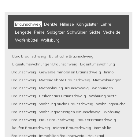
Braunschweig
Denkte
Hillerse
Königslutter
Lehre
Lengede
Peine
Salzgitter
Schwülper
Sickte
Vechelde
Wolfenbüttel
Wolfsburg
Büro Braunschweig
Bürofläche Braunschweig
Eigentumswohnungen Braunschweig
Eigentumswohnung
Braunschweig
Gewerbeimmobilien Braunschweig
Immo
Braunschweig
Mietangebote Braunschweig
Mietwohnungen
Braunschweig
Mietwohnung Braunschweig
Wohnungen
Braunschweig
Reihenhaus Braunschweig
Wohnung miete
Braunschweig
Wohnung suche Braunschweig
Wohnungssuche
Braunschweig
Wohnungsanzeigen Braunschweig
Wohnung
Braunschweig
Haus Braunschweig
Häuser Braunschweig
kaufen Braunschweig
mieten Braunschweig
Immobilie
Braunschweig
Immobilien Braunschweig
Hauskauf