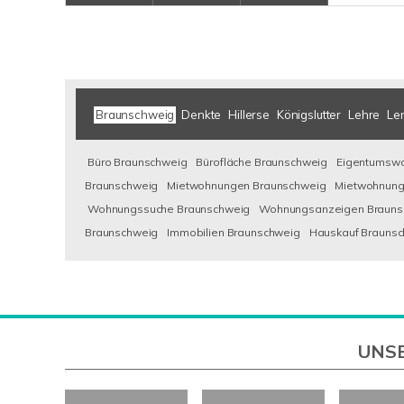
Braunschweig
Denkte
Hillerse
Königslutter
Lehre
Le
Büro Braunschweig
Bürofläche Braunschweig
Eigentumsw
Braunschweig
Mietwohnungen Braunschweig
Mietwohnung
Wohnungssuche Braunschweig
Wohnungsanzeigen Brauns
Braunschweig
Immobilien Braunschweig
Hauskauf Brauns
UNSE