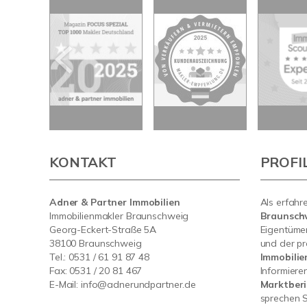
KONTAKT
PROFI
Adner & Partner Immobilien
Als erfahr
Immobilienmakler Braunschweig
Braunsch
Georg-Eckert-Straße 5A
Eigentümer
38100 Braunschweig
und der pr
Tel.: 0531 / 61 91 87 48
Immobili
Fax: 0531 / 20 81 467
Informiere
E-Mail:
info@adnerundpartner.de
Marktberi
sprechen S