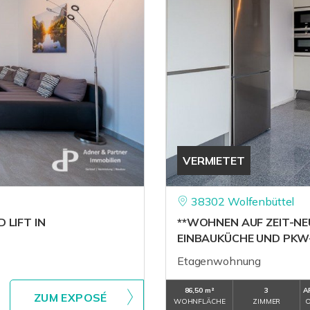
VERMIETET
38302 Wolfenbüttel
LIFT IN
**WOHNEN AUF ZEIT-N
EINBAUKÜCHE UND PKW
Etagenwohnung
86,50 m²
3
A
ZUM EXPOSÉ
WOHNFLÄCHE
ZIMMER
O