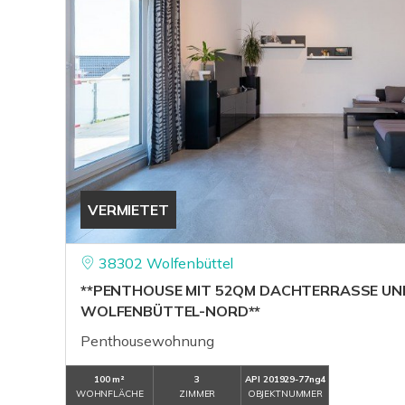
VERMIETET
38302 Wolfenbüttel
**PENTHOUSE MIT 52QM DACHTERRASSE UND 
WOLFENBÜTTEL-NORD**
Penthousewohnung
100 m²
3
API 201929-77ng4
WOHNFLÄCHE
ZIMMER
OBJEKTNUMMER