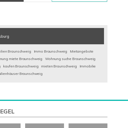
sburg
lien Braunschweig
Immo Braunschweig
Mietangebote
ung miete Braunschweig
Wohnung suche Braunschweig
g
kaufen Braunschweig
mieten Braunschweig
Immobilie
ilienhäuser Braunschweig
IEGEL