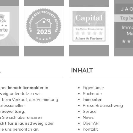
L
INHALT
ener
Immobilienmakler in
Eigentümer
weig
unterstützen wir
Suchende
 beim Verkauf, der Vermietung
Immobilien
ofessionellen
Preise Braunschweig
enbewertung
.
Service
n Sie sich über unseren
News
cht für Braunschweig
oder
Über API
ie uns persönlich an.
Kontakt