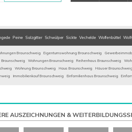
ngede
Peine
Salzgitter
Schwülper
Sickte
Vechelde
Wolfenbüttel
Wolf
ohnungen Braunschweig
Eigentumswohnung Braunschweig
Gewerbeimmobi
 Braunschweig
Wohnungen Braunschweig
Reihenhaus Braunschweig
Wohn
chweig
Wohnung Braunschweig
Haus Braunschweig
Häuser Braunschwei
chweig
Immobilienkauf Braunschweig
Einfamilienhaus Braunschweig
Einfam
RE AUSZEICHNUNGEN & WEITERBILDUNGSS