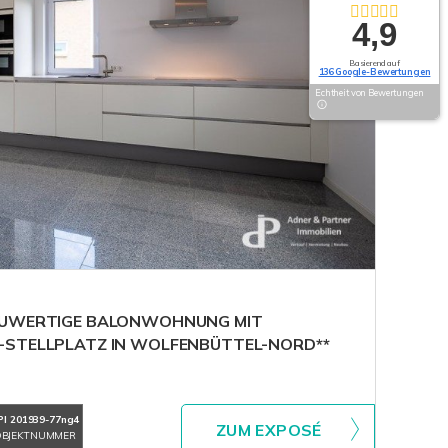
4,9
Basierend auf
136 Google-Bewertungen
Echtheit von Bewertungen
EUWERTIGE BALONWOHNUNG MIT
-STELLPLATZ IN WOLFENBÜTTEL-NORD**
PI 201939-77ng4
ZUM EXPOSÉ
BJEKTNUMMER