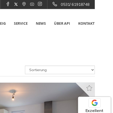
0531/ 61918748
EIG
SERVICE
NEWS
ÜBER API
KONTAKT
Exzellent