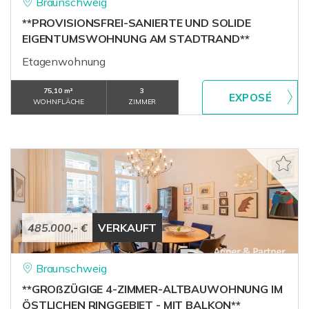
Braunschweig
**PROVISIONSFREI-SANIERTE UND SOLIDE
EIGENTUMSWOHNUNG AM STADTRAND**
Etagenwohnung
75,10 m²
3
WOHNFLÄCHE
ZIMMER
485.000,- €
VERKAUFT
Braunschweig
**GROßZÜGIGE 4-ZIMMER-ALTBAUWOHNUNG IM
ÖSTLICHEN RINGGEBIET - MIT BALKON**