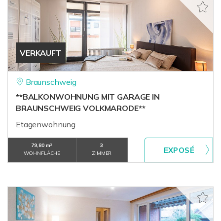
VERKAUFT
Braunschweig
**BALKONWOHNUNG MIT GARAGE IN
BRAUNSCHWEIG VOLKMARODE**
Etagenwohnung
79,80 m²
3
WOHNFLÄCHE
ZIMMER