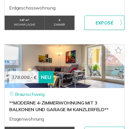
Erdgeschosswohnung
147 m²
4
WOHNFLÄCHE
ZIMMER
NEU
378.000,- €
Braunschweig
**MODERNE 4-ZIMMERWOHNUNG MIT 3
BALKONEN UND GARAGE IM KANZLERFELD**
Etagenwohnung