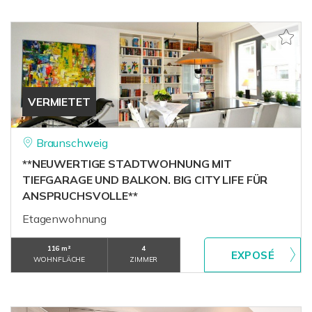
VERMIETET
Braunschweig
**NEUWERTIGE STADTWOHNUNG MIT
TIEFGARAGE UND BALKON. BIG CITY LIFE FÜR
ANSPRUCHSVOLLE**
Etagenwohnung
116 m²
4
WOHNFLÄCHE
ZIMMER