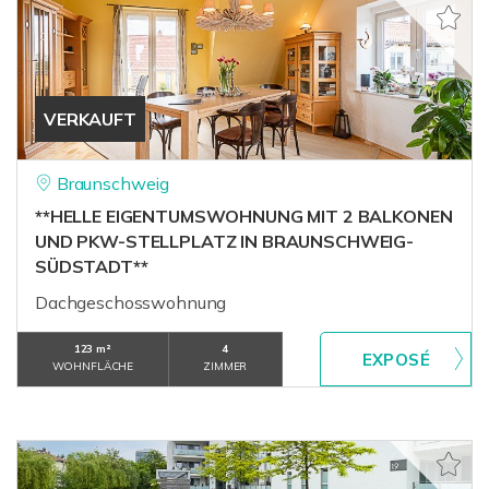
VERKAUFT
Braunschweig
**HELLE EIGENTUMSWOHNUNG MIT 2 BALKONEN
UND PKW-STELLPLATZ IN BRAUNSCHWEIG-
SÜDSTADT**
Dachgeschosswohnung
123 m²
4
WOHNFLÄCHE
ZIMMER