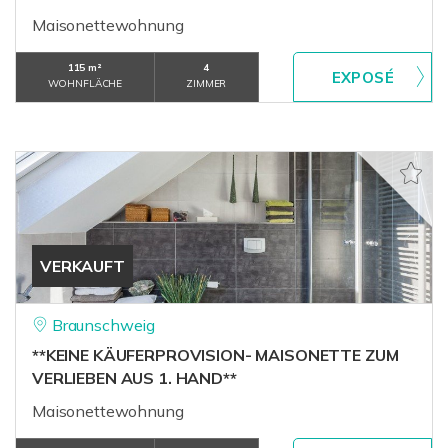
Maisonettewohnung
115 m²
4
WOHNFLÄCHE
ZIMMER
VERKAUFT
Braunschweig
**KEINE KÄUFERPROVISION- MAISONETTE ZUM
VERLIEBEN AUS 1. HAND**
Maisonettewohnung