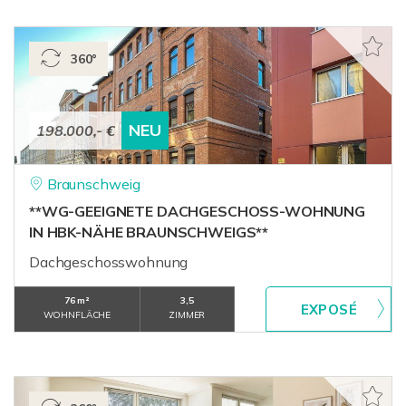
360°
NEU
198.000,- €
Braunschweig
**WG-GEEIGNETE DACHGESCHOSS-WOHNUNG
IN HBK-NÄHE BRAUNSCHWEIGS**
Dachgeschosswohnung
76 m²
3,5
WOHNFLÄCHE
ZIMMER