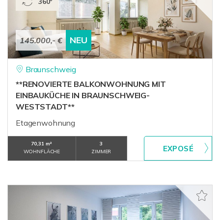
360°
NEU
145.000,- €
Braunschweig
**RENOVIERTE BALKONWOHNUNG MIT
EINBAUKÜCHE IN BRAUNSCHWEIG-
WESTSTADT**
Etagenwohnung
70,31 m²
3
WOHNFLÄCHE
ZIMMER