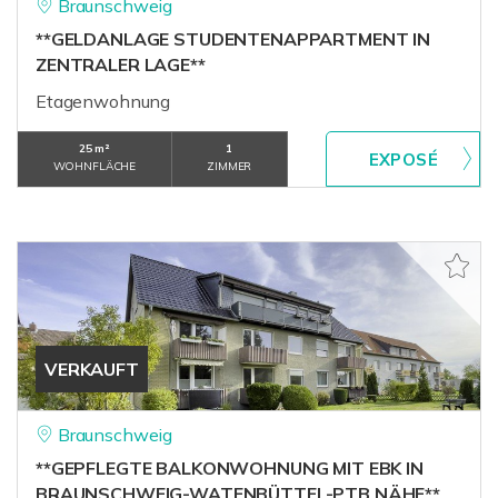
Braunschweig
**GELDANLAGE STUDENTENAPPARTMENT IN
ZENTRALER LAGE**
Etagenwohnung
25 m²
1
WOHNFLÄCHE
ZIMMER
VERKAUFT
Braunschweig
**GEPFLEGTE BALKONWOHNUNG MIT EBK IN
BRAUNSCHWEIG-WATENBÜTTEL-PTB NÄHE**