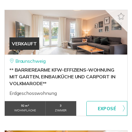
VERKAUFT
Braunschweig
** BARRIEREARME KFW-EFFIZIENS-WOHNUNG
MIT GARTEN, EINBAUKÜCHE UND CARPORT IN
VOLKMARODE**
Erdgeschosswohnung
92 m²
3
WOHNFLÄCHE
ZIMMER