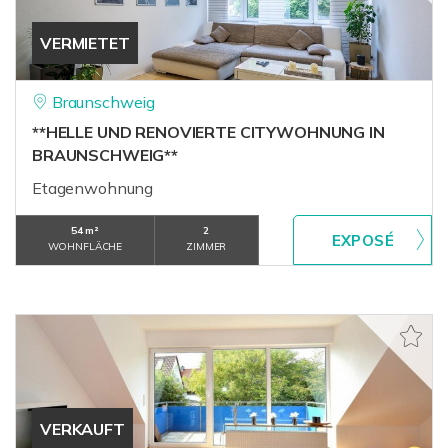
VERMIETET
Braunschweig
**HELLE UND RENOVIERTE CITYWOHNUNG IN
BRAUNSCHWEIG**
Etagenwohnung
54 m²
2
WOHNFLÄCHE
ZIMMER
VERKAUFT