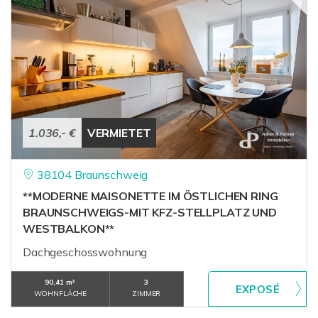
1.036,- €
VERMIETET
38104 Braunschweig
**MODERNE MAISONETTE IM ÖSTLICHEN RING
BRAUNSCHWEIGS-MIT KFZ-STELLPLATZ UND
WESTBALKON**
Dachgeschosswohnung
90,41 m²
3
WOHNFLÄCHE
ZIMMER