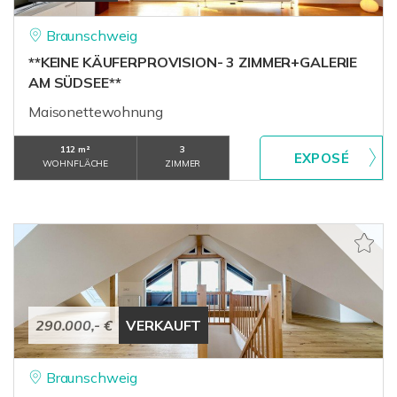
Braunschweig
**KEINE KÄUFERPROVISION- 3 ZIMMER+GALERIE
AM SÜDSEE**
Maisonettewohnung
112 m²
3
WOHNFLÄCHE
ZIMMER
290.000,- €
VERKAUFT
Braunschweig