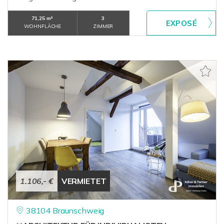
71,25 m²
3
WOHNFLÄCHE
ZIMMER
1.106,- €
VERMIETET
38104 Braunschweig