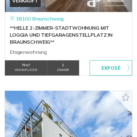
VERKAUFT
38100 Braunschweig
**HELLE 2-ZIMMER-STADTWOHNUNG MIT
LOGGIA UND TIEFGARAGENSTELLPLATZ IN
BRAUNSCHWEIG**
Etagenwohnung
76 m²
2
WOHNFLÄCHE
ZIMMER