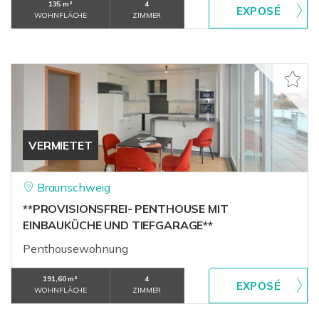
135 m²
4
WOHNFLÄCHE
ZIMMER
VERMIETET
Braunschweig
**PROVISIONSFREI- PENTHOUSE MIT
EINBAUKÜCHE UND TIEFGARAGE**
Penthousewohnung
191,60 m²
4
WOHNFLÄCHE
ZIMMER