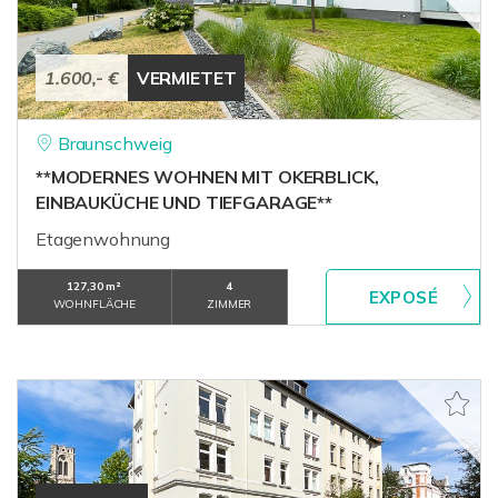
1.600,- €
VERMIETET
Braunschweig
**MODERNES WOHNEN MIT OKERBLICK,
EINBAUKÜCHE UND TIEFGARAGE**
Etagenwohnung
127,30 m²
4
WOHNFLÄCHE
ZIMMER