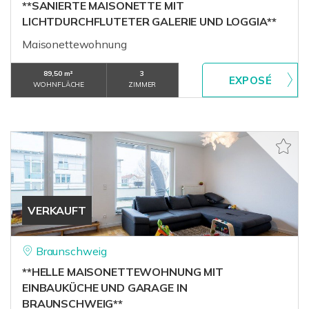
**SANIERTE MAISONETTE MIT
LICHTDURCHFLUTETER GALERIE UND LOGGIA**
Maisonettewohnung
89,50 m²
3
WOHNFLÄCHE
ZIMMER
VERKAUFT
Braunschweig
**HELLE MAISONETTEWOHNUNG MIT
EINBAUKÜCHE UND GARAGE IN
BRAUNSCHWEIG**