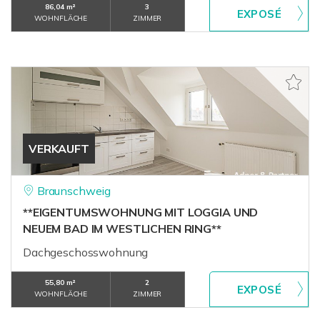
86,04 m²
3
WOHNFLÄCHE
ZIMMER
VERKAUFT
Braunschweig
**EIGENTUMSWOHNUNG MIT LOGGIA UND
NEUEM BAD IM WESTLICHEN RING**
Dachgeschosswohnung
55,80 m²
2
WOHNFLÄCHE
ZIMMER