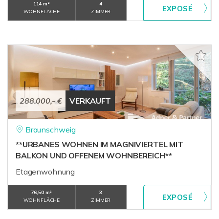
114 m²
4
WOHNFLÄCHE
ZIMMER
288.000,- €
VERKAUFT
Braunschweig
**URBANES WOHNEN IM MAGNIVIERTEL MIT
BALKON UND OFFENEM WOHNBEREICH**
Etagenwohnung
76,50 m²
3
WOHNFLÄCHE
ZIMMER