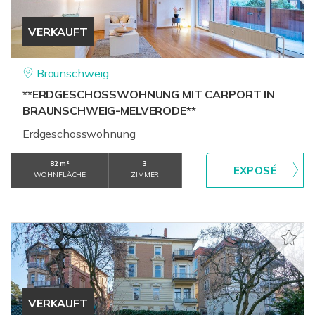
VERKAUFT
Braunschweig
**ERDGESCHOSSWOHNUNG MIT CARPORT IN
BRAUNSCHWEIG-MELVERODE**
Erdgeschosswohnung
82 m²
3
WOHNFLÄCHE
ZIMMER
VERKAUFT